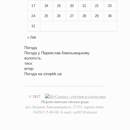
17
18
19
20
21
22
23
24
25
26
27
28
29
30
31
« Лип
Погода
Погода у
Переяслав-Хмельницькому
вологість:
тиск:
вітер:
Погода на
sinoptik.ua
© 2017
Переяславська міська рада
вул. Богдана Хмельницького, 27/25, гаряча лінія:
(04567) 5-80-00, E-mail: ua907@ukr.net