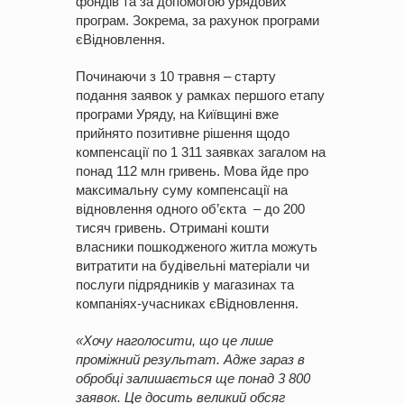
фондів та за допомогою урядових
програм. Зокрема, за рахунок програми
єВідновлення.
Починаючи з 10 травня – старту
подання заявок у рамках першого етапу
програми Уряду, на Київщині вже
прийнято позитивне рішення щодо
компенсації по 1 311 заявках загалом на
понад 112 млн гривень. Мова йде про
максимальну суму компенсації на
відновлення одного об’єкта – до 200
тисяч гривень. Отримані кошти
власники пошкодженого житла можуть
витратити на будівельні матеріали чи
послуги підрядників у магазинах та
компаніях-учасниках єВідновлення.
«
Хочу наголосити, що це лише
проміжний результат. Адже зараз в
обробці залишається ще понад 3 800
заявок. Це досить великий обсяг