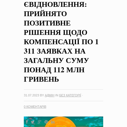
ЄВІДНОВЛЕННЯ:
на період 2018 – 2020 роки Оголошення про збір ідей
проектів
-
0 Коментарів
ПРИЙНЯТО
ПОЗИТИВНЕ
РІШЕННЯ ЩОДО
КОМПЕНСАЦІЇ ПО 1
311 ЗАЯВКАХ НА
ЗАГАЛЬНУ СУМУ
ПОНАД 112 МЛН
ГРИВЕНЬ
31.07.2023
BY
АДМІН
IN
БЕЗ КАТЕГОРІЇ
·
0 КОМЕНТАРІВ