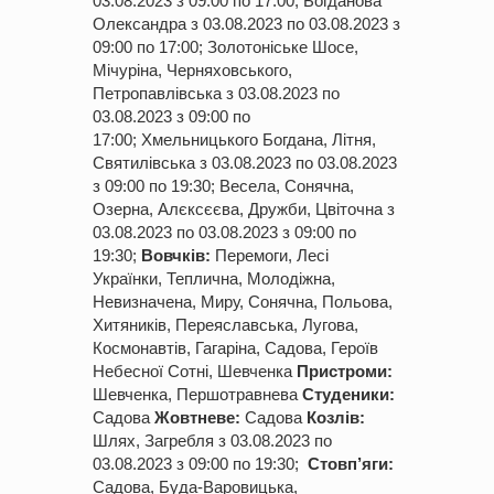
03.08.
2023
з 09:00 по 17:00; Богданова
Олександра з 03.08.
2023
по 03.08.
2023
з
09:00 по 17:00; Золотоніське Шосе,
Мічуріна, Черняховського,
Петропавлівська з 03.08.
2023
по
03.08.
2023
з 09:00 по
17:00; Хмельницького Богдана, Літня,
Святилівська з 03.08.
2023
по 03.08.
2023
з 09:00 по 19:30; Весела, Сонячна,
Озерна, Алєксєєва, Дружби, Цвіточна з
03.08.
2023
по 03.08.
2023
з 09:00 по
19:30;
Вовчків:
Перемоги, Лесі
Українки, Теплична, Молодіжна,
Невизначена, Миру, Сонячна, Польова,
Хитяників, Переяславська, Лугова,
Космонавтів, Гагаріна, Садова, Героїв
Небесної Сотні, Шевченка
Пристроми:
Шевченка, Першотравнева
Студеники:
Садова
Жовтневе:
Садова
Козлів:
Шлях, Загребля з 03.08.
2023
по
03.08.
2023
з 09:00 по 19:30;
Стовп’яги:
Садова, Буда-Варовицька,