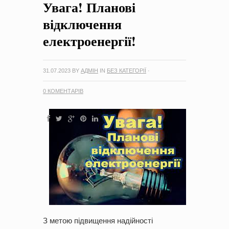
Увага! Планові
на період 2018 – 2020 роки Оголошення про збір ідей
проектів
-
0 Коментарів
відключення
електроенергії!
31.07.2023
BY
АДМІН
IN
БЕЗ КАТЕГОРІЇ
·
0 КОМЕНТАРІВ
З метою підвищення надійності