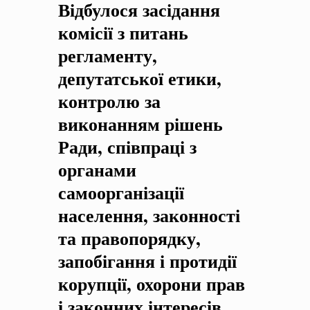
Відбулося засідання
на період 2018 – 2020 роки Оголошення про збір ідей
проектів
-
0 Коментарів
комісії з питань
регламенту,
депутатської етики,
контролю за
виконанням рішень
Ради, співпраці з
органами
самоорганізації
населення, законності
та правопорядку,
запобігання і протидії
корупції, охорони прав
і законних інтересів