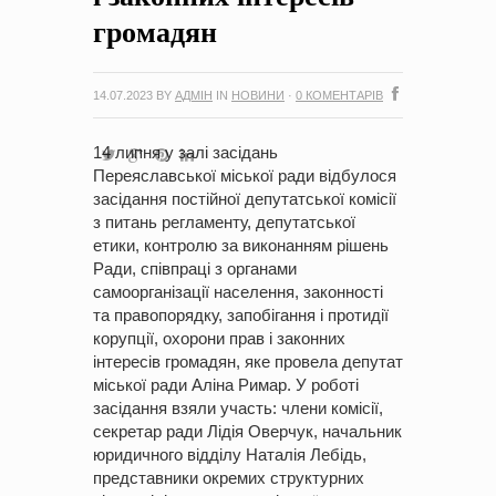
громадян
14.07.2023
BY
АДМІН
IN
НОВИНИ
·
0 КОМЕНТАРІВ
14 липня у залі засідань
Переяславської міської ради відбулося
засідання постійної депутатської комісії
з питань регламенту, депутатської
етики, контролю за виконанням рішень
Ради, співпраці з органами
самоорганізації населення, законності
та правопорядку, запобігання і протидії
корупції, охорони прав і законних
інтересів громадян, яке провела депутат
міської ради Аліна Римар. У роботі
засідання взяли участь: члени комісії,
секретар ради Лідія Оверчук, начальник
юридичного відділу Наталія Лебідь,
представники окремих структурних