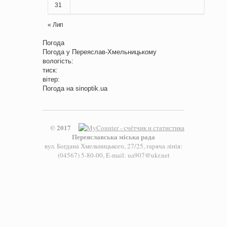
31
« Лип
Погода
Погода у
Переяслав-Хмельницькому
вологість:
тиск:
вітер:
Погода на
sinoptik.ua
© 2017
Переяславська міська рада
вул. Богдана Хмельницького, 27/25, гаряча лінія:
(04567) 5-80-00, E-mail: ua907@ukr.net