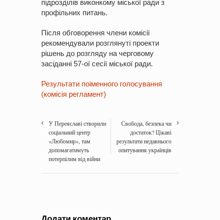
підрозділів виконкому міської ради з
профільних питань.
Після обговорення члени комісії
рекомендували розглянуті проекти
рішень до розгляду на черговому
засіданні 57-ої сесії міської ради.
Результати поіменного голосування
(комісія регламент)
У Переяславі створили
Свобода, безпека чи
соціальний центр
достаток? Цікаві
«Любомир», там
результати недавнього
допомагатимуть
опитування українців
потерпілим від війни
Додати коментар