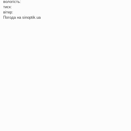
вологість:
тиск:
вітер:
Погода на
sinoptik.ua