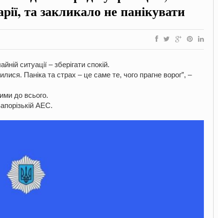
варії, та закликало не панікувати
ній ситуації – зберігати спокій.
илися. Паніка та страх – це саме те, чого прагне ворог”, –
ими до всього.
Запорізькій АЕС.