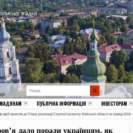
тописної згадки
ади
ОМАДЯНАМ
ПУБЛІЧНА ІНФОРМАЦІЯ
ІНВЕСТОРАМ
 ідей проектів до Плану реалізації Стратегії розвитку Київської області на період 2018 
ров’я дало поради українцям, як