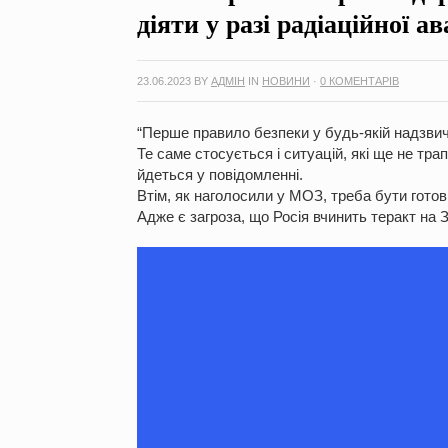
діяти у разі радіаційної а
23.06.2023
BY
АДМІН
IN
НОВИНИ
·
0 КОМЕНТАРІВ
“Перше правило безпеки у будь-якій надзвичай
Те саме стосується і ситуацій, які ще не трап
йдеться у повідомленні.
Втім, як наголосили у МОЗ, треба бути готов
Адже є загроза, що Росія вчинить теракт на 