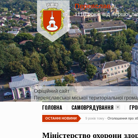
Переяслав
1118 років від першої лі
Офіційний сайт
Переяславської міської територіальної гром
ГОЛОВНА
САМОВРЯДУВАННЯ
ГР
ОСТАННІ НОВИНИ
9 років тому -
Оголошення про збір
Міністерство охорони здо