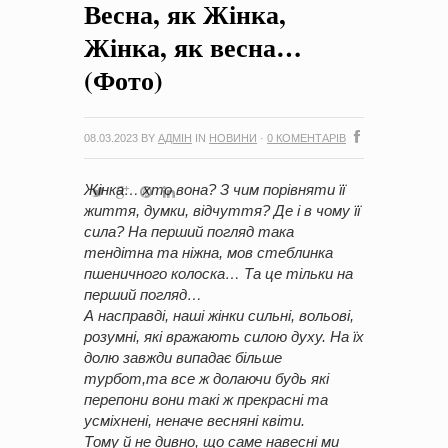
Весна, як Жінка,
на період 2018 – 2020 роки Оголошення про збір ідей
проектів
-
0 Коментарів
Жінка, як весна…
(Фото)
08.03.2023
BY
АДМІН
IN
НОВИНИ
·
0 КОМЕНТАРІВ
Жінка… хто вона? З чим порівняти її
життя, думки, відчуття? Де і в чому її
сила? На перший погляд така
тендітна та ніжна, мов стеблинка
пшеничного колоска… Та це тільки на
перший погляд…
А насправді, наші жінки сильні, вольові,
розумні, які вражають силою духу. На їх
долю завжди випадає більше
турбот,та все ж долаючи будь які
перепони вони такі ж прекрасні та
усміхнені, неначе весняні квіти.
Тому й не дивно, що саме навесні ми