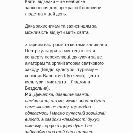
Квіти, відзнаки – це неабияке
заохочення для прекрасної половини
людства у цей день.
Дяка захисникам та захисницям за
можливість відчути мить свята.
З гарним настроєм та квітами залишали
Центр культури та мистецтв після
концерту переяславці, дякуючи за це
аматорам та організаторам святкового
заходу (Відділ культури і туризму –
керівник Валентин Шуткевич, Центр
культури і мистецтв – Людмила
Бездольна).
P.S.
Дівчатка, давайте завжди
пам’ятати, що ми, жінки, здатні бути
саме жінкою не тому, що модно
одягаємось і маємо сучасний зовнішній
вигляд, а завдяки «лагідності духу»,
ніжному серцю й щирій душі. І не
забуваймо про той дар і талант