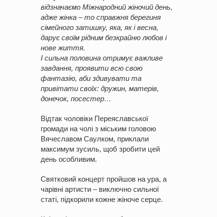
відзначаємо Міжнародний жіночий день,
адже жінка – то справжня берегиня
сімейного затишку, яка, як і весна,
дарує своїм рідним безкрайню любов і
нове життя.
І сильна половина отримує важливе
завдання, проявити всю свою
фантазію, аби здивувати та
привітати своїх: дружин, матерів,
донечок, посестер…
Відтак чоловіки Переяславської
громади на чолі з міським головою
Вячеславом Саулком, приклали
максимум зусиль, щоб зробити цей
день особливим.
Святковий концерт пройшов на ура, а
чарівні артисти – виключно сильної
статі, підкорили кожне жіноче серце.