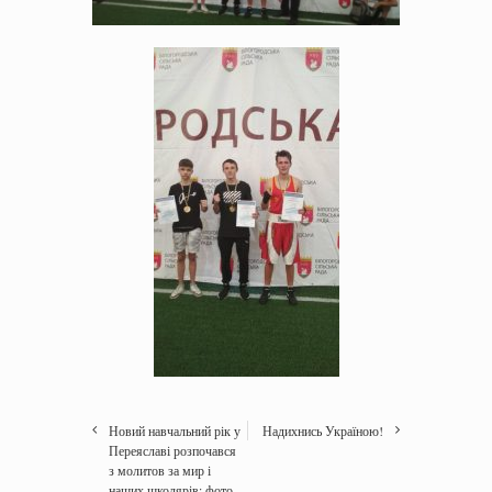
Новий навчальний рік у
Надихнись Україною!
Переяславі розпочався
з молитов за мир і
наших школярів: фото