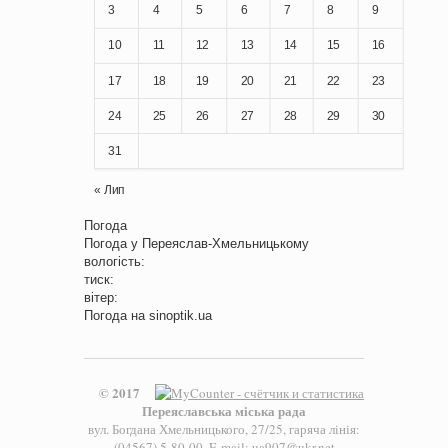
3
4
5
6
7
8
9
10
11
12
13
14
15
16
17
18
19
20
21
22
23
24
25
26
27
28
29
30
31
« Лип
Погода
Погода у
Переяслав-Хмельницькому
вологість:
тиск:
вітер:
Погода на
sinoptik.ua
© 2017
Переяславська міська рада
вул. Богдана Хмельницького, 27/25, гаряча лінія:
(04567) 5-80-00, E-mail: ua907@ukr.net