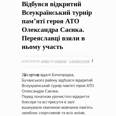
Відбувся відкритий
на період 2018 – 2020 роки Оголошення про збір ідей
проектів
-
0 Коментарів
Всеукраїнський турнір
пам’яті героя АТО
Олександра Саєнка.
Переяславці взяли в
ньому участь
02.09.2022
BY
АДМІН
IN
НОВИНИ
·
0 КОМЕНТАРІВ
28 серпня в селі Білогородка,
Бучанського району відбувся відкритий
Всеукраїнський турнір пам’яті героя АТО
Олександра Саєнка.
Перед початком урочистого відкриття
боксери та всі присутні в залі
вшанували хвилиною мовчання пам’ять
загиблих спортсменів та всіх воїнів.