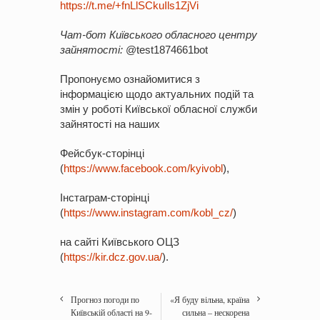
https://t.me/+fnLlSCkuIls1ZjVi
Чат-бот Київського обласного центру
зайнятості:
@test1874661bot
Пропонуємо ознайомитися з
інформацією щодо актуальних подій та
змін у роботі Київської обласної служби
зайнятості на наших
Фейсбук-сторінці
(
https://www.facebook.com/kyivobl
),
Інстаграм-сторінці
(
https://www.instagram.com/kobl_cz/
)
на сайті Київського ОЦЗ
(
https://kir.dcz.gov.ua/
).
Прогноз погоди по
«Я буду вільна, країна
Київській області на 9-
сильна – нескорена