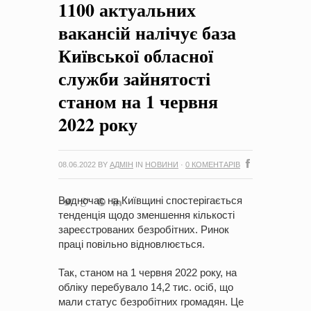
1100 актуальних
на період 2018 – 2020 роки Оголошення про збір ідей
проектів
-
0 Коментарів
вакансій налічує база
Київської обласної
служби зайнятості
станом на 1 червня
2022 року
08.06.2022
BY
АДМІН
IN
НОВИНИ
·
0 КОМЕНТАРІВ
Водночас на Київщині спостерігається
тенденція щодо зменшення кількості
зареєстрованих безробітних. Ринок
праці повільно відновлюється.
Так, станом на 1 червня 2022 року, на
обліку перебувало 14,2 тис. осіб, що
мали статус безробітних громадян. Це