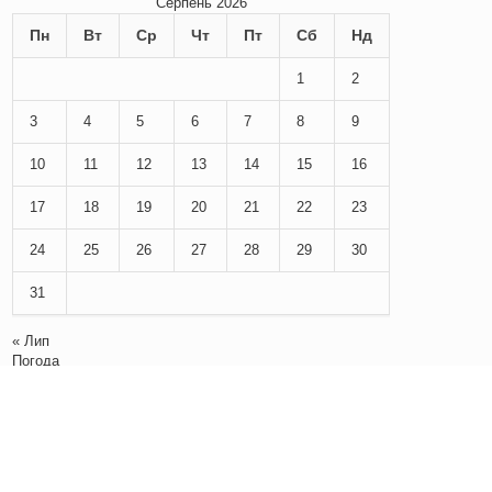
Серпень 2026
Пн
Вт
Ср
Чт
Пт
Сб
Нд
1
2
3
4
5
6
7
8
9
10
11
12
13
14
15
16
17
18
19
20
21
22
23
24
25
26
27
28
29
30
31
« Лип
Погода
Погода у
Переяслав-Хмельницькому
вологість:
тиск:
вітер:
Погода на
sinoptik.ua