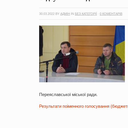
30.03.2022
BY
АДМІН
IN
БЕЗ КАТЕГОРІЇ
·
0 КОМЕНТАРІВ
Переяславської міської ради.
Результати поіменного голосування (бюджетн