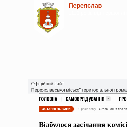
Переяслав
1118 років від першої лі
Офіційний сайт
Переяславської міської територіальної гром
ГОЛОВНА
САМОВРЯДУВАННЯ
ГР
ОСТАННІ НОВИНИ
9 років тому -
Оголошення про збір
Відбулося засідання коміс