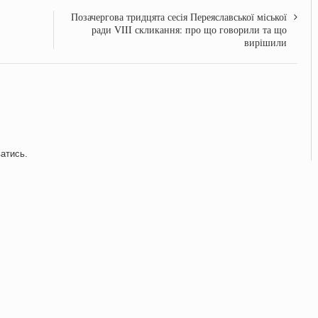
Позачергова тридцята сесія Переяславської міської
ради VIII скликання: про що говорили та що
вирішили
ватись
.