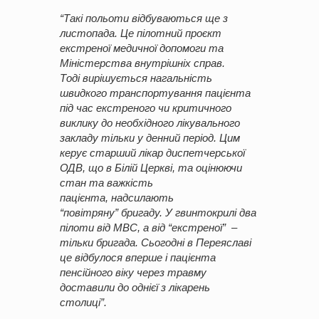
“Такі польоти відбуваються ще з
листопада. Це пілотний проєкт
екстреної медичної допомоги та
Міністерства внутрішніх справ.
Тоді вирішується нагальність
швидкого транспортування пацієнта
під час екстреного чи критичного
виклику до необхідного лікувального
закладу тільки у денний період. Цим
керує старший лікар диспетчерської
ОДВ, що в Білій Церкві, та оцінюючи
стан та важкість
пацієнта, надсилають
“повітряну” бригаду. У гвинтокрилі два
пілоти від МВС, а від “екстреної” –
тільки бригада. Сьогодні в Переяславі
це відбулося вперше і пацієнта
пенсійного віку через травму
доставили до однієї з лікарень
столиці”.