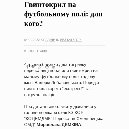
Гвинтокрил на
на період 2018 – 2020 роки Оголошення про збір ідей
проектів
-
0 Коментарів
футбольному полі: для
кого?
04.01.2022
BY
АДМІН
IN
БЕЗ КАТЕГОРІЇ
·
0 КОМЕНТАРІВ
4 грудня близько десятої ранку
переяславці побачили гвинтокрил на
малому футбольному полі стадіону
імені Валерія Лобановського. Поряд з
ним стояла карета “екстреної” та
патруль поліції.
Про деталі такого візиту дізналися у
головного лікаря філії КЗ КОР
“КОЦЕМДМК” Переяслав-Хмельницька
СМД”
Мирослава ДЕМКІВА: