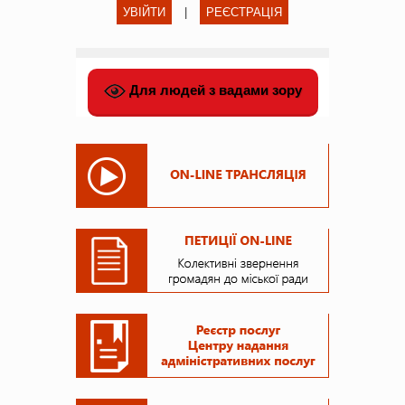
УВІЙТИ
|
РЕЄСТРАЦІЯ
Для людей з вадами зору