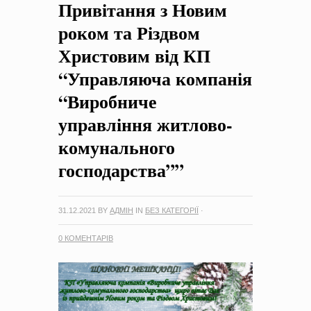
Привітання з Новим
на період 2018 – 2020 роки Оголошення про збір ідей
проектів
-
0 Коментарів
роком та Різдвом
Христовим від КП
“Управляюча компанія
“Виробниче
управління житлово-
комунального
господарства””
31.12.2021
BY
АДМІН
IN
БЕЗ КАТЕГОРІЇ
·
0 КОМЕНТАРІВ