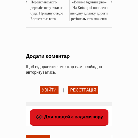
Переяславського
«Велике будівництво».
держлісгоспу таки не
На Київщині оновлено
буде. Приєднують до
ще одну ділянку дороги
Бориспільського
регіонального значення
Додати коментар
Щоб відправити коментар вам необхідно
авторизуватись
.
УВІЙТИ
|
РЕЄСТРАЦІЯ
Для людей з вадами зору