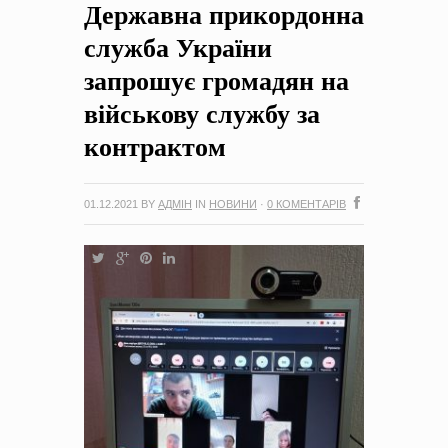
Державна прикордонна
на період 2018 – 2020 роки Оголошення про збір ідей
проектів
-
0 Коментарів
служба України
запрошує громадян на
військову службу за
контрактом
01.12.2021
BY
АДМІН
IN
НОВИНИ
·
0 КОМЕНТАРІВ