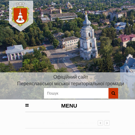
Офіційний сайт
Переяславської міської територіальної громади
MENU
9 років тому -
Оголошення про збір ідей проектів до
Плану реалізації Стратегії розвитку Київської області