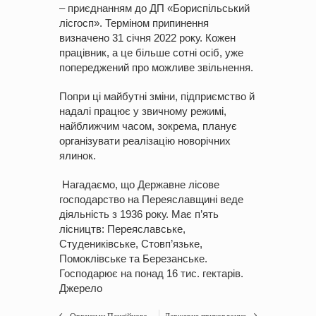
– приєднанням до ДП «Бориспільський
лісгосп». Терміном припинення
визначено 31 січня 2022 року. Кожен
працівник, а це більше сотні осіб, уже
попереджений про можливе звільнення.
Попри ці майбутні зміни, підприємство й
надалі працює у звичному режимі,
найближчим часом, зокрема, планує
організувати реалізацію новорічних
ялинок.
Нагадаємо, що Державне
лісове
господарство
на Переяславщині веде
діяльність з 1936 року. Має п’ять
лісництв: Переяславське,
Студениківське, Стовп’язьке,
Помоклівське та Березанське.
Господарює на понад 16 тис. гектарів.
Джерело