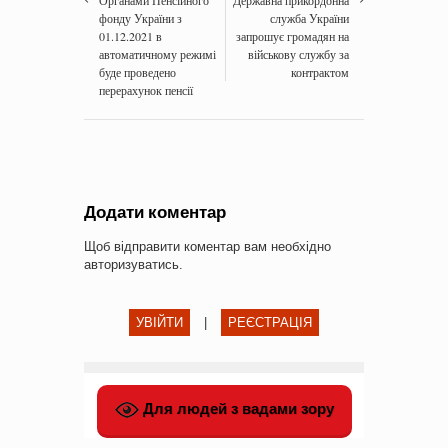
Органами Пенсійного
Державна прикордонна
фонду України з
служба України
01.12.2021 в
запрошує громадян на
автоматичному режимі
військову службу за
буде проведено
контрактом
перерахунок пенсії
Додати коментар
Щоб відправити коментар вам необхідно
авторизуватись
.
УВІЙТИ
|
РЕЄСТРАЦІЯ
Для людей з вадами зору