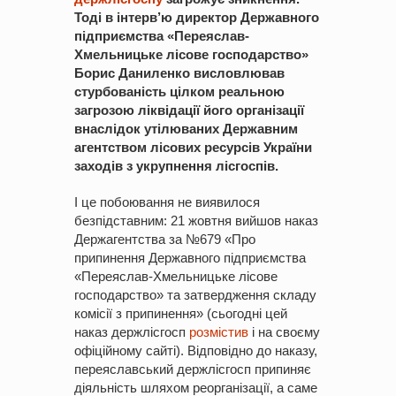
Тоді в інтерв’ю директор Державного
підприємства «Переяслав-
Хмельницьке лісове господарство»
Борис Даниленко висловлював
стурбованість цілком реальною
загрозою ліквідації його організації
внаслідок утілюваних Державним
агентством лісових ресурсів України
заходів з укрупнення лісгоспів.
І це побоювання не виявилося
безпідставним: 21 жовтня вийшов наказ
Держагентства за №679 «Про
припинення Державного підприємства
«Переяслав-Хмельницьке лісове
господарство» та затвердження складу
комісії з припинення» (сьогодні цей
наказ держлісгосп
розмістив
і на своєму
офіційному сайті). Відповідно до наказу,
переяславський держлісгосп припиняє
діяльність шляхом реорганізації, а саме