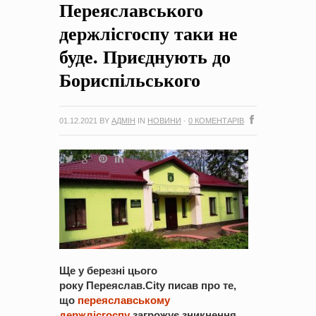
Переяславського
на період 2018 – 2020 роки Оголошення про збір ідей
проектів
-
0 Коментарів
держлісгоспу таки не
буде. Приєднують до
Бориспільського
01.12.2021
BY
АДМІН
IN
НОВИНИ
·
0 КОМЕНТАРІВ
Ще у березні цього
року Переяслав.City писав про те,
що
переяславському
держлісгоспу
загрожує зникнення.