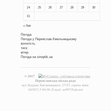
24
25
26
27
28
29
30
31
« Лип
Погода
Погода у
Переяслав-Хмельницькому
вологість:
тиск:
вітер:
Погода на
sinoptik.ua
© 2017
Переяславська міська рада
вул. Богдана Хмельницького, 27/25, гаряча лінія:
(04567) 5-80-00, E-mail: ua907@ukr.net