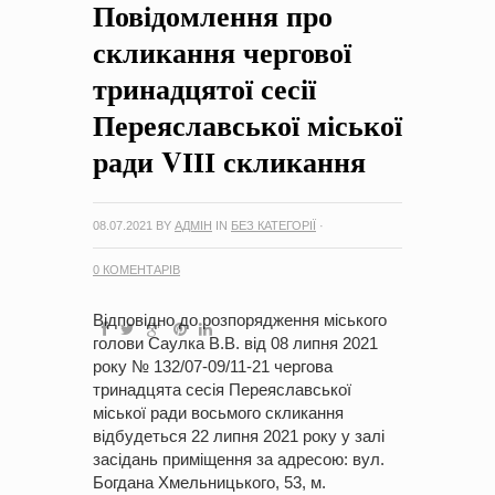
Повідомлення про
на період 2018 – 2020 роки Оголошення про збір ідей
проектів
-
0 Коментарів
скликання чергової
тринадцятої сесії
Переяславської міської
ради VІІІ скликання
08.07.2021
BY
АДМІН
IN
БЕЗ КАТЕГОРІЇ
·
0 КОМЕНТАРІВ
Відповідно до розпорядження міського
голови Саулка В.В. від 08 липня 2021
року № 132/07-09/11-21 чергова
тринадцята сесія Переяславської
міської ради восьмого скликання
відбудеться 22 липня 2021 року у залі
засідань приміщення за адресою: вул.
Богдана Хмельницького, 53, м.