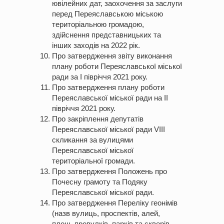
ювілейних дат, заохочення за заслуги
перед Переяславською міською
територіальною громадою,
здійснення представницьких та
інших заходів на 2022 рік.
Про затвердження звіту виконання
плану роботи Переяславської міської
ради за І півріччя 2021 року.
Про затвердження плану роботи
Переяславської міської ради на IІ
півріччя 2021 року.
Про закріплення депутатів
Переяславської міської ради VIIІ
скликання за вулицями
Переяславської міської
територіальної громади.
Про затвердження Положень про
Почесну грамоту та Подяку
Переяславської міської ради.
Про затвердження Переліку геонімів
(назв вулиць, проспектів, алей,
площ, провулків, парків та скверів