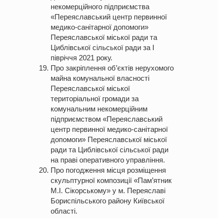
некомерційного підприємства
«Переяславський центр первинної
медико-санітарної допомоги»
Переяславської міської ради та
Циблівської сільської ради за І
півріччя 2021 року.
Про закріплення об’єктів нерухомого
майна комунальної власності
Переяславської міської
територіальної громади за
комунальним некомерційним
підприємством «Переяславський
центр первинної медико-санітарної
допомоги» Переяславської міської
ради та Циблівської сільської ради
на праві оперативного управління.
Про погодження місця розміщення
скульптурної композиції «Пам’ятник
М.І. Сікорському» у м. Переяславі
Бориспільського району Київської
області.