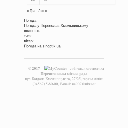
« Тра
Лип »
Погода
Погода у
Переяслав-Хмельницькому
вологість:
тиск:
вітер:
Погода на
sinoptik.ua
© 2017
Переяславська міська рада
вул. Богдана Хмельницького, 27/25, гаряча лінія:
(04567) 5-80-00, E-mail: ua907@ukr.net