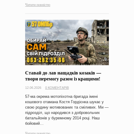
Читати повністю
Ставай до лав нащадків козаків —
твори перемогу разом із кращими!
12.06.2026
0 КОМЕНТАРІВ
57-ма окрема мотопіхотна бригада імені
кошового отамана Костя Гордієнка шукає у
свою родину мотивованих та сміливих. Ми —
підрозділ, що народився з добровольчих
батальйонів у буремному 2014 році. Наш
бойовий…
Читати повністю