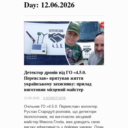
Day:
12.06.2026
на період 2018 – 2020 роки Оголошення про збір ідей
проектів
-
0 Коментарів
Детектор дронів від ГО «4.5.0.
Переяслав» врятував життя
українському захиснику: прилад
виготовив місцевий майстер
12.06.2026
0 КОМЕНТАРІВ
Очільник ГО «4.5.0. Переяслав» волонтер
Руслан Стародуб розповів, що детектори
безпілотників, які виготовляє місцевий
майстер Микола Глоба, вже доводять свою
високу ефективність у бойових умовах. Один