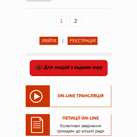
1
2
УВІЙТИ
|
РЕЄСТРАЦІЯ
Для людей з вадами зору