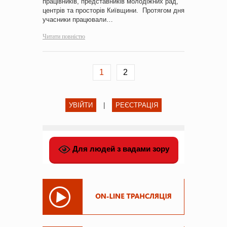
працівників, представників молодіжних рад,
центрів та просторів Київщини. Протягом дня
учасники працювали…
Читати повністю
1
2
УВІЙТИ
|
РЕЄСТРАЦІЯ
Для людей з вадами зору