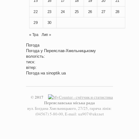
15
16
17
18
19
20
21
22
23
24
25
26
27
28
29
30
« Тра
Лип »
Погода
Погода у
Переяслав-Хмельницькому
вологість:
тиск:
вітер:
Погода на
sinoptik.ua
© 2017
Переяславська міська рада
вул. Богдана Хмельницького, 27/25, гаряча лінія:
(04567) 5-80-00, E-mail: ua907@ukr.net