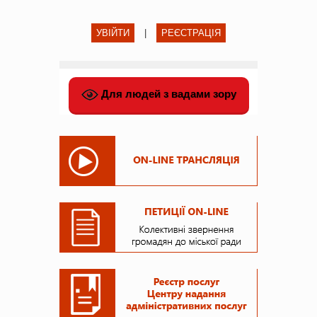
УВІЙТИ
|
РЕЄСТРАЦІЯ
Для людей з вадами зору