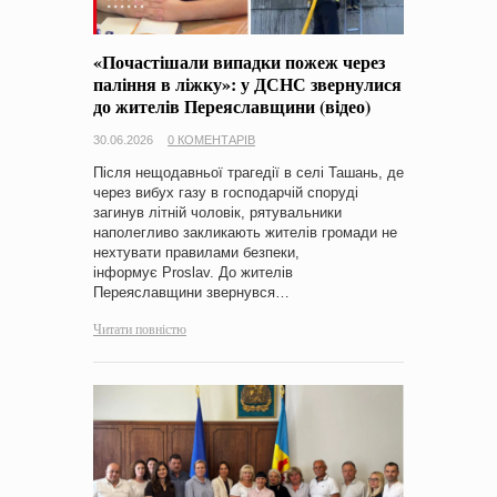
«Почастішали випадки пожеж через
паління в ліжку»: у ДСНС звернулися
до жителів Переяславщини (відео)
30.06.2026
0 КОМЕНТАРІВ
Після нещодавньої трагедії в селі Ташань, де
через вибух газу в господарчій споруді
загинув літній чоловік, рятувальники
наполегливо закликають жителів громади не
нехтувати правилами безпеки,
інформує Proslav. До жителів
Переяславщини звернувся…
Читати повністю