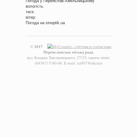
Погода у
Переяслав-Хмельницькому
вологість:
тиск:
вітер:
Погода на
sinoptik.ua
© 2017
Переяславська міська рада
вул. Богдана Хмельницького, 27/25, гаряча лінія:
(04567) 5-80-00, E-mail: ua907@ukr.net