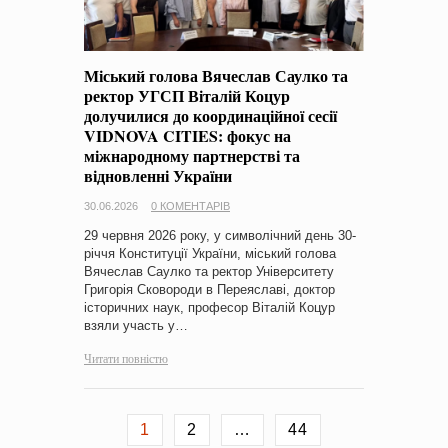
Міський голова Вячеслав Саулко та
ректор УГСП Віталій Коцур
долучилися до координаційної сесії
VIDNOVA CITIES: фокус на
міжнародному партнерстві та
відновленні України
30.06.2026
0 КОМЕНТАРІВ
29 червня 2026 року, у символічний день 30-
річчя Конституції України, міський голова
Вячеслав Саулко та ректор Університету
Григорія Сковороди в Переяславі, доктор
історичних наук, професор Віталій Коцур
взяли участь у…
Читати повністю
1
2
…
44