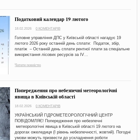
Податковий календар 19 лютого
18.02.2026
0 КОМЕНТАРІВ
Головне управління ДПС у Київській області нагадує 19
лютого 2026 року останній день сплати: Податок, збір,
платіж – Останній день сплати рентної плати за спеціальне
використання лісових ресурсів за ІV…
Читати повністю
Попередження про небезпечні метеорологічні
явища в Київській області
18.02.2026
0 КОМЕНТАРІВ
УКРАЇНСЬКИЙ ГIДРОМЕТЕОРОЛОГIЧНИЙ ЦЕНТР
ПОВІДОМЛЯЄ! Попередження про небезпечні
метеорологічні явища в Київській області 19 лютого на
дорогах ожеледиця (І рівень небезпечності, жовтий). Погодні
умови можуть призвести до ускладнення роботи