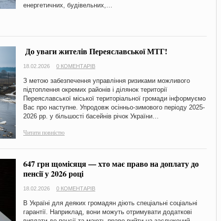
енергетичних, будівельних,…
​ До уваги жителів Переяславської МТГ!
18.02.2026
0 КОМЕНТАРІВ
​З метою забезпечення управління ризиками можливого
підтоплення окремих районів і ділянок території
Переяславської міської територіальної громади інформуємо
Вас про наступне. Упродовж осінньо-зимового періоду 2025-
2026 рр. у більшості басейнів річок України…
Читати повністю
647 грн щомісяця — хто має право на доплату до
пенсії у 2026 році
18.02.2026
0 КОМЕНТАРІВ
В Україні для деяких громадян діють спеціальні соціальні
гарантії. Наприклад, вони можуть отримувати додаткові
виплати до пенсії та мають право вийти на заслужений