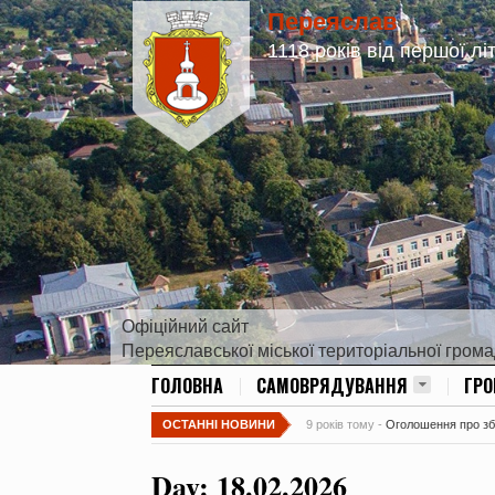
Переяслав
1118 років від першої лі
Офіційний сайт
Переяславської міської територіальної гром
ГОЛОВНА
САМОВРЯДУВАННЯ
ГР
ОСТАННІ НОВИНИ
9 років тому -
Оголошення про збір
Day:
18.02.2026