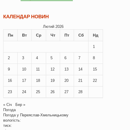
КАЛЕНДАР НОВИН
Лютий 2026
Пн
Вт
Ср
Чт
Пт
Сб
Нд
1
2
3
4
5
6
7
8
9
10
11
12
13
14
15
16
17
18
19
20
21
22
23
24
25
26
27
28
« Січ
Бер »
Погода
Погода у
Переяслав-Хмельницькому
вологість:
тиск: