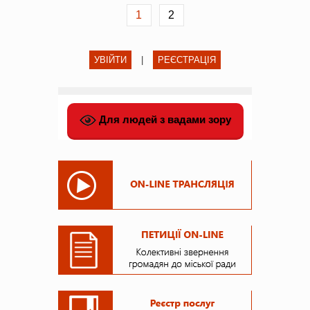
1
2
УВІЙТИ
|
РЕЄСТРАЦІЯ
Для людей з вадами зору