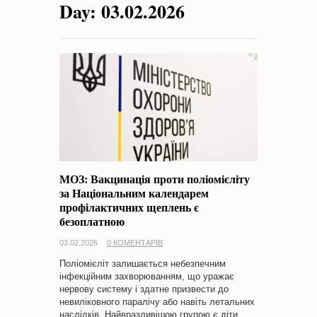
Day:
03.02.2026
на період 2018 – 2020 роки Оголошення про збір ідей
проектів
-
0 Коментарів
МОЗ: Вакцинація проти поліомієліту
за Національним календарем
профілактичних щеплень є
безоплатною
03.02.2026
0 КОМЕНТАРІВ
Поліомієліт залишається небезпечним
інфекційним захворюванням, що уражає
нервову систему і здатне призвести до
невиліковного паралічу або навіть летальних
наслідків. Найвразливішою групою є діти