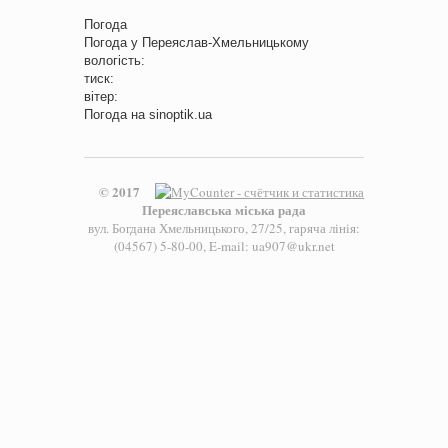
Погода
Погода у
Переяслав-Хмельницькому
вологість:
тиск:
вітер:
Погода на
sinoptik.ua
© 2017
Переяславська міська рада
вул. Богдана Хмельницького, 27/25, гаряча лінія:
(04567) 5-80-00, E-mail: ua907@ukr.net