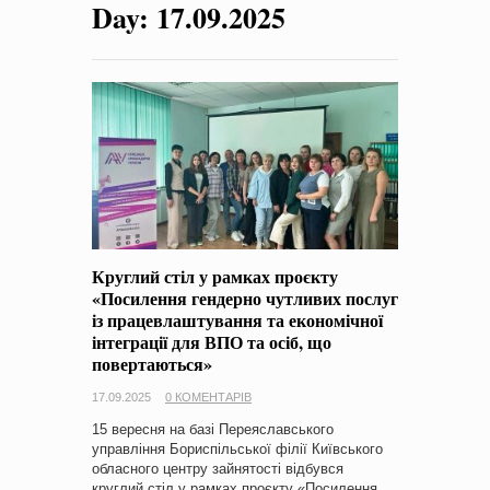
Day:
17.09.2025
на період 2018 – 2020 роки Оголошення про збір ідей
проектів
-
0 Коментарів
Круглий стіл у рамках проєкту
«Посилення гендерно чутливих послуг
із працевлаштування та економічної
інтеграції для ВПО та осіб, що
повертаються»
17.09.2025
0 КОМЕНТАРІВ
15 вересня на базі Переяславського
управління Бориспільської філії Київського
обласного центру зайнятості відбувся
круглий стіл у рамках проєкту «Посилення