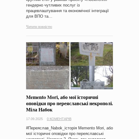
гендерно чутливих послуг із
працевлаштування та економічної інтеграції
для ВПО та…
Читати повністю
Memento Mori, або мої історичні
оповідки про переяславські некрополі.
Міла Набок
17.09.2025
0 КОМЕНТАРІВ
#Переяслав_Nabok_історія Memento Mori, або
мої історичні оповідки про переяславські