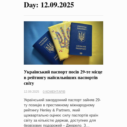
Day:
12.09.2025
на період 2018 – 2020 роки Оголошення про збір ідей
проектів
-
0 Коментарів
Український паспорт посів 29-те місце
в рейтингу найсильніших паспортів
світу
12.09.2025
0 КОМЕНТАРІВ
Український закордонний паспорт зайняв 29-
ту позицію в престижному міжнародному
рейтингу Henley & Partners, який
щоквартально оцінює силу паспортів країн
світу за кількістю держав, доступних для
безвізових подорожей – Джерело. З…