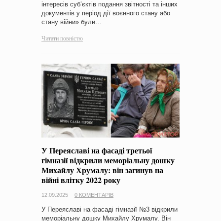
інтересів суб’єктів подання звітності та інших
документів у період дії воєнного стану або
стану війни» були…
Читати повністю
У Переяславі на фасаді третьої
гімназії відкрили меморіальну дошку
Михайлу Хрумалу: він загинув на
війні влітку 2022 року
12.09.2025
0 КОМЕНТАРІВ
У Переяславі на фасаді гімназії №3 відкрили
меморіальну дошку Михайлу Хрумалу. Він