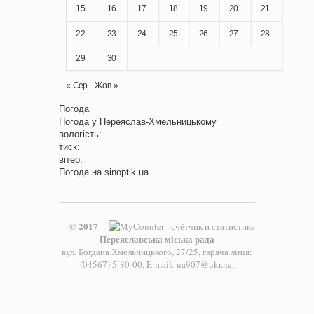
15
16
17
18
19
20
21
22
23
24
25
26
27
28
29
30
« Сер
Жов »
Погода
Погода у
Переяслав-Хмельницькому
вологість:
тиск:
вітер:
Погода на
sinoptik.ua
© 2017
Переяславська міська рада
вул. Богдана Хмельницького, 27/25, гаряча лінія:
(04567) 5-80-00, E-mail: ua907@ukr.net