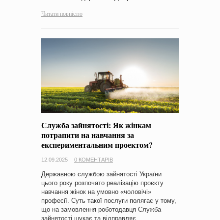
Читати повністю
Служба зайнятості: Як жінкам
потрапити на навчання за
експериментальним проектом?
12.09.2025
0 КОМЕНТАРІВ
Державною службою зайнятості України
цього року розпочато реалізацію проєкту
навчання жінок на умовно «чоловічі»
професії. Суть такої послуги полягає у тому,
що на замовлення роботодавця Служба
зайнятості шукає та відправляє…