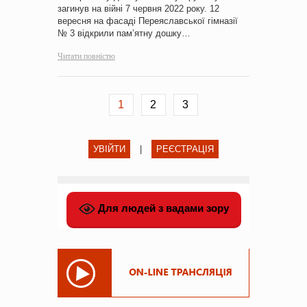
загинув на війні 7 червня 2022 року. 12
вересня на фасаді Переяславської гімназії
№ 3 відкрили пам’ятну дошку…
Читати повністю
1
2
3
УВІЙТИ
|
РЕЄСТРАЦІЯ
Для людей з вадами зору