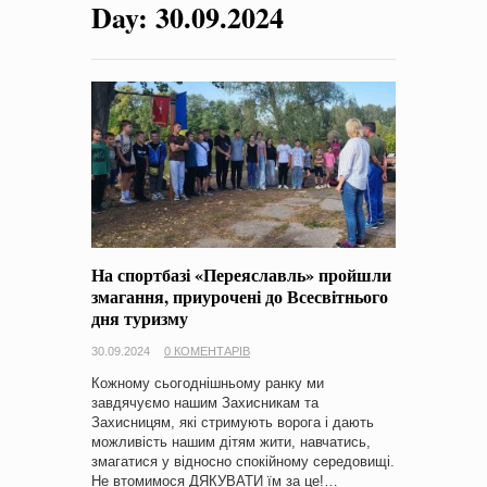
Day:
30.09.2024
на період 2018 – 2020 роки Оголошення про збір ідей
проектів
-
0 Коментарів
На спортбазі «Переяславль» пройшли
змагання, приурочені до Всесвітнього
дня туризму
30.09.2024
0 КОМЕНТАРІВ
Кожному сьогоднішньому ранку ми
завдячуємо нашим Захисникам та
Захисницям, які стримують ворога і дають
можливість нашим дітям жити, навчатись,
змагатися у відносно спокійному середовищі.
Не втомимося ДЯКУВАТИ їм за це!…