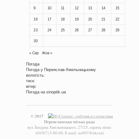
9
10
11
12
13
14
15
16
17
18
19
20
21
22
23
24
25
26
27
28
29
30
« Сер
Жов »
Погода
Погода у
Переяслав-Хмельницькому
вологість:
тиск:
вітер:
Погода на
sinoptik.ua
© 2017
Переяславська міська рада
вул. Богдана Хмельницького, 27/25, гаряча лінія:
(04567) 5-80-00, E-mail: ua907@ukr.net