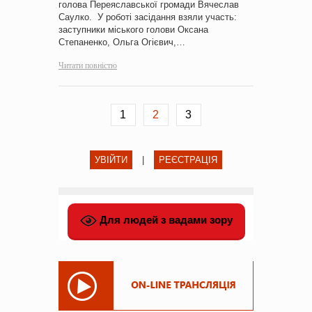
голова Переяславської громади Вячеслав
Саулко. У роботі засідання взяли участь:
заступники міського голови Оксана
Степаненко, Ольга Огієвич,…
Читати повністю
1
2
3
УВІЙТИ
|
РЕЄСТРАЦІЯ
Для людей з вадами зору