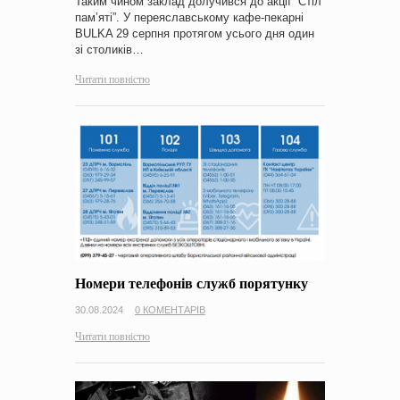
Таким чином заклад долучився до акції “Стіл
пам’яті”. У переяславському кафе-пекарні
BULKA 29 серпня протягом усього дня один
зі столиків…
Читати повністю
Номери телефонів служб порятунку
30.08.2024
0 КОМЕНТАРІВ
Читати повністю