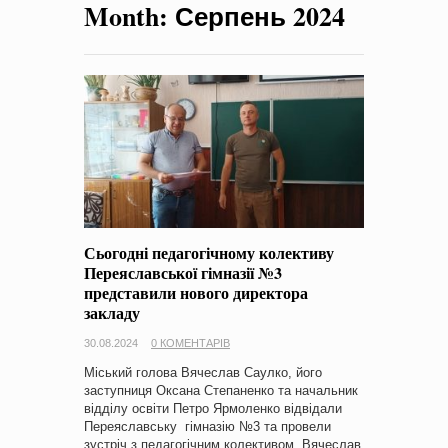
Month:
Серпень 2024
на період 2018 – 2020 роки Оголошення про збір ідей
проектів
-
0 Коментарів
Сьогодні педагогічному колективу
Переяславської гімназії №3
представили нового директора
закладу
30.08.2024
0 КОМЕНТАРІВ
Міський голова Вячеслав Саулко, його
заступниця Оксана Степаненко та начальник
відділу освіти Петро Ярмоленко відвідали
Переяславську гімназію №3 та провели
зустріч з педагогічним колективом. Вячеслав