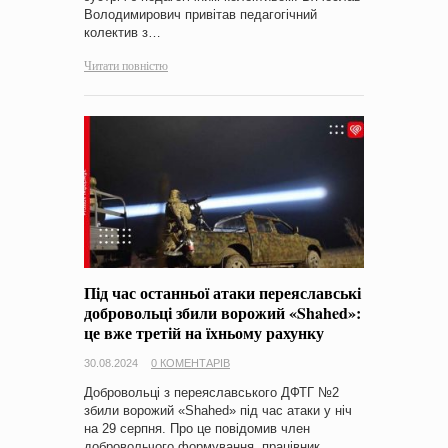
Володимирович привітав педагогічний
колектив з…
Читати повністю
Під час останньої атаки переяславські
добровольці збили ворожий «Shahed»:
це вже третій на їхньому рахунку
30.08.2024
0 КОМЕНТАРІВ
Добровольці з переяславського ДФТГ №2
збили ворожий «Shahed» під час атаки у ніч
на 29 серпня. Про це повідомив член
добровольчого формування, працівник