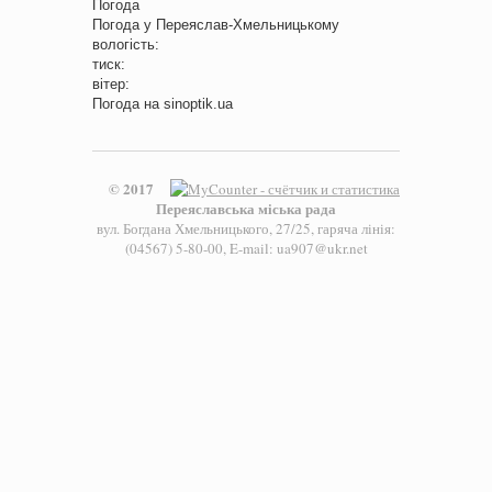
Погода
Погода у
Переяслав-Хмельницькому
вологість:
тиск:
вітер:
Погода на
sinoptik.ua
© 2017
Переяславська міська рада
вул. Богдана Хмельницького, 27/25, гаряча лінія:
(04567) 5-80-00, E-mail: ua907@ukr.net