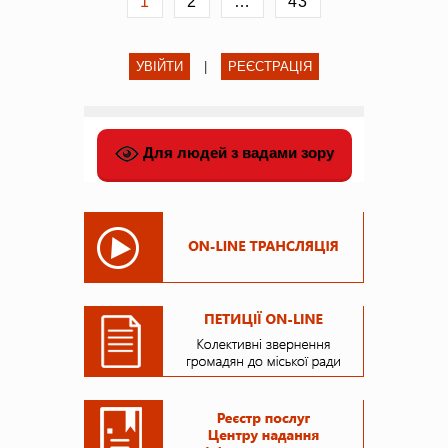
1
2
…
43
УВІЙТИ
|
РЕЄСТРАЦІЯ
Для людей з вадами зору