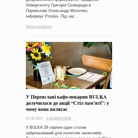
Університету Григорія Сковороди в
Переяславі Олександр Молоткін,
інформує Proslav. Під час…
Читати повністю
У Переяславі кафе-пекарня BULKA
долучилася до акції “Стіл пам’яті”: у
чому вона полягає
30.08.2024
0 КОМЕНТАРІВ
У BULKA 29 серпня один столик
заброньований для полеглих захисників.