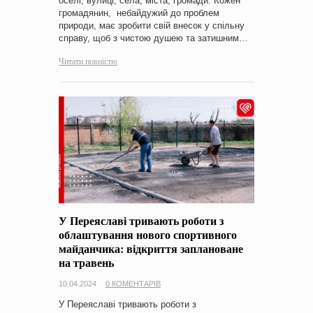
оселі, вулиці, села, міста, громади. Кожен
громадянин, небайдужий до проблем
природи, має зробити свій внесок у спільну
справу, щоб з чистою душею та затишним…
Читати повністю
У Переяславі тривають роботи з
облаштування нового спортивного
майданчика: відкриття заплановане
на травень
10.04.2024
0 КОМЕНТАРІВ
У Переяславі тривають роботи з