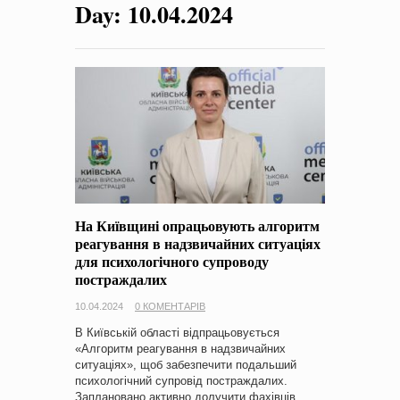
Day:
10.04.2024
на період 2018 – 2020 роки Оголошення про збір ідей
проектів
-
0 Коментарів
На Київщині опрацьовують алгоритм
реагування в надзвичайних ситуаціях
для психологічного супроводу
постраждалих
10.04.2024
0 КОМЕНТАРІВ
В Київській області відпрацьовується
«Алгоритм реагування в надзвичайних
ситуаціях», щоб забезпечити подальший
психологічний супровід постраждалих.
Заплановано активно долучити фахівців