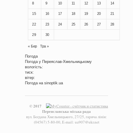
8
9
10
11
12
13
14
15
16
17
18
19
20
21
22
23
24
25
26
27
28
29
30
« Бер
Тра »
Погода
Погода у
Переяслав-Хмельницькому
вологість:
тиск:
вітер:
Погода на
sinoptik.ua
© 2017
Переяславська міська рада
вул. Богдана Хмельницького, 27/25, гаряча лінія:
(04567) 5-80-00, E-mail: ua907@ukr.net