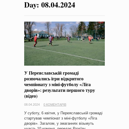
Day:
08.04.2024
на період 2018 – 2020 роки Оголошення про збір ідей
проектів
-
0 Коментарів
У Переяславській громаді
розпочались ігри відкритого
чемпіонату з міні-футболу «Ліга
дворів»: результати першого туру
(відео)
08.04.2024
0 КОМЕНТАРІВ
У суботу, 6 квітня, у Переяславській громаді
стартував чемпіонат з міні-футболу «Ліга
дворів». Загалом, у змаганнях візьмуть
участь 10 команд, передає Proslav.