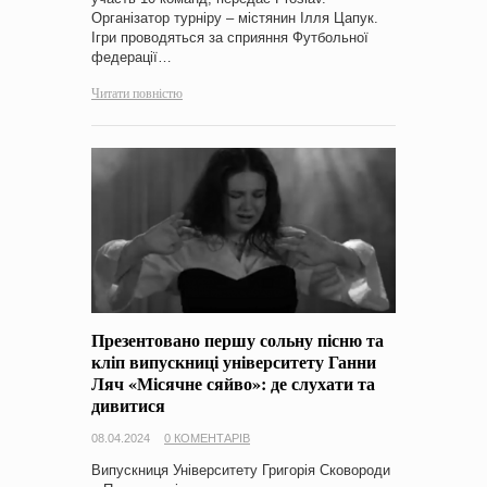
Організатор турніру – містянин Ілля Цапук.
Ігри проводяться за сприяння Футбольної
федерації…
Читати повністю
Презентовано першу сольну пісню та
кліп випускниці університету Ганни
Ляч «Місячне сяйво»: де слухати та
дивитися
08.04.2024
0 КОМЕНТАРІВ
Випускниця Університету Григорія Сковороди