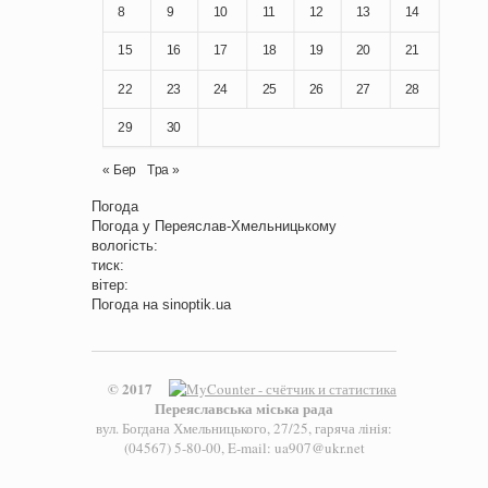
8
9
10
11
12
13
14
15
16
17
18
19
20
21
22
23
24
25
26
27
28
29
30
« Бер
Тра »
Погода
Погода у
Переяслав-Хмельницькому
вологість:
тиск:
вітер:
Погода на
sinoptik.ua
© 2017
Переяславська міська рада
вул. Богдана Хмельницького, 27/25, гаряча лінія:
(04567) 5-80-00, E-mail: ua907@ukr.net