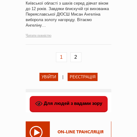
Київської області з шахів серед дівчат віком
до 12 років. Завдяки блискучій грі вихованка
Переяславської ДЮСШ Мисан Ангеліна
виборола золоту нагороду. Вітаємо
Ангеліну…
Читати повністю
1
2
УВІЙТИ
|
РЕЄСТРАЦІЯ
Для людей з вадами зору