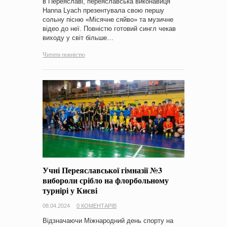
в Переяславі, переяславська виконавиця
Hanna Lyach презентувала свою першу
сольну пісню «Місячне сяйво» та музичне
відео до неї. Повністю готовий сингл чекав
виходу у світ більше…
Читати повністю
Учні Переяславської гімназії №3
вибороли срібло на флорбольному
турнірі у Києві
08.04.2024
0 КОМЕНТАРІВ
Відзначаючи Міжнародний день спорту на