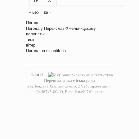
29
30
« Бер
Тра »
Погода
Погода у
Переяслав-Хмельницькому
вологість:
тиск:
вітер:
Погода на
sinoptik.ua
© 2017
Переяславська міська рада
вул. Богдана Хмельницького, 27/25, гаряча лінія:
(04567) 5-80-00, E-mail: ua907@ukr.net