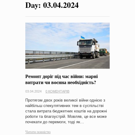
Day:
03.04.2024
на період 2018 – 2020 роки Оголошення про збір ідей
проектів
-
0 Коментарів
Ремонт доріг під час війни: марні
витрати чи воєнна необхідність?
03.04.2024
0 КОМЕНТАРІВ
Протягом двох років великої війни однією з
найбільш спекулятивних тем в суспільстві
стала витрата бюджетних коштів на дорожні
роботи та благоустрій. Мовляв, це все може
почекати до перемоги, тоді як…
Читати повністю