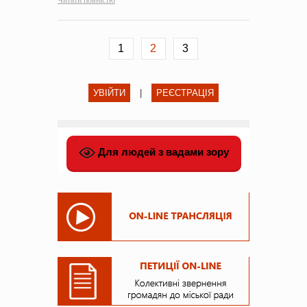
1
2
3
УВІЙТИ
|
РЕЄСТРАЦІЯ
Для людей з вадами зору