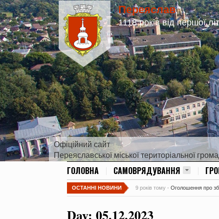
Переяслав
1118 років від першої лі
Офіційний сайт
Переяславської міської територіальної гром
ГОЛОВНА
САМОВРЯДУВАННЯ
ГР
ОСТАННІ НОВИНИ
9 років тому -
Оголошення про збір
Day:
05.12.2023