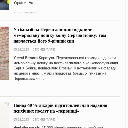
України. На…
Читати повністю
У гімназії на Переяславщині відкрили
меморіальну дошку воїну Сергію Бойку: там
навчається його 9-річний син
05.12.2023
0 КОМЕНТАРІВ
У селі Велика Каратуль Переяславської громади відкрили
меморіальну дошку на честь загиблого військовослужбовця
Сергія Бойка, повідомляє Proslav. Її встановили на фасаді
місцевої гімназії, у якій працював боєць. У гімназії на
Переяславщині…
Понад 60 % лікарів підготовлені для надання
психічних послуг на «первинці»
05.12.2023
0 КОМЕНТАРІВ
Нині більше ніж 15 200 лікарів «первинки» пройшли