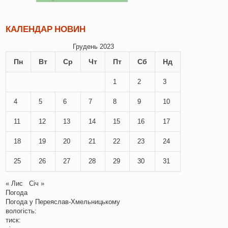
КАЛЕНДАР НОВИН
Грудень 2023
Пн
Вт
Ср
Чт
Пт
Сб
Нд
1
2
3
4
5
6
7
8
9
10
11
12
13
14
15
16
17
18
19
20
21
22
23
24
25
26
27
28
29
30
31
« Лис
Січ »
Погода
Погода у
Переяслав-Хмельницькому
вологість:
тиск: