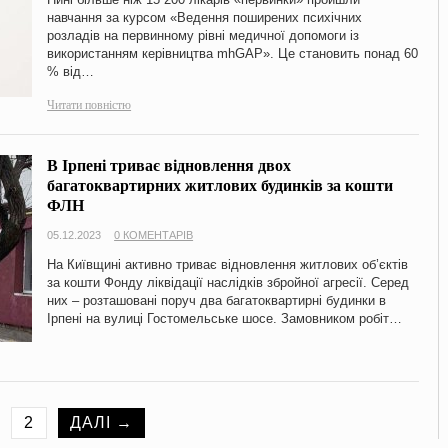
навчання за курсом «Ведення поширених психічних
розладів на первинному рівні медичної допомоги із
використанням керівництва mhGAP». Це становить понад 60
% від…
Читати повністю
В Ірпені триває відновлення двох
багатоквартирних житлових будинків за кошти
ФЛН
05.12.2023
0 КОМЕНТАРІВ
На Київщині активно триває відновлення житлових об’єктів
за кошти Фонду ліквідації наслідків збройної агресії. Серед
них – розташовані поруч два багатоквартирні будинки в
Ірпені на вулиці Гостомельське шосе. Замовником робіт…
2
ДАЛІ →