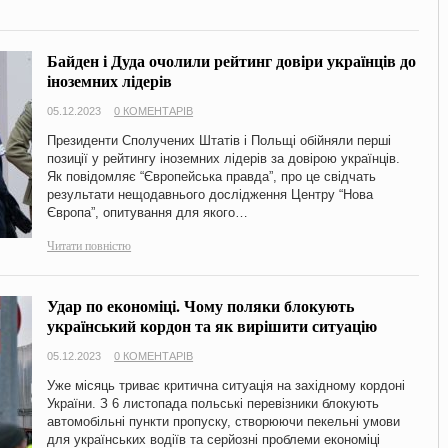
Байден і Дуда очолили рейтинг довіри українців до
іноземних лідерів
05.12.2023
0 КОМЕНТАРІВ
Президенти Сполучених Штатів і Польщі обійняли перші
позиції у рейтингу іноземних лідерів за довірою українців.
Як повідомляє “Європейська правда”, про це свідчать
результати нещодавнього дослідження Центру “Нова
Європа”, опитування для якого…
Читати повністю
Удар по економіці. Чому поляки блокують
український кордон та як вирішити ситуацію
05.12.2023
0 КОМЕНТАРІВ
Уже місяць триває критична ситуація на західному кордоні
України. З 6 листопада польські перевізники блокують
автомобільні пункти пропуску, створюючи пекельні умови
для українських водіїв та серйозні проблеми економіці