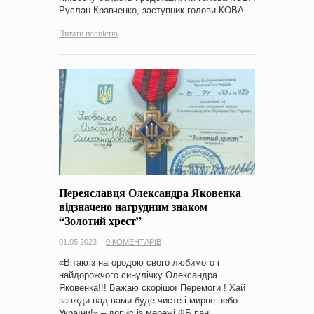
Руслан Кравченко, заступник голови КОВА…
Читати повністю
Переяславця Олександра Яковенка
відзначено нагрудним знаком
“Золотий хрест”
01.05.2023
0 КОМЕНТАРІВ
«Вітаю з нагородою свого любимого і
найдорожчого синулічку Олександра
Яковенка!!! Бажаю скорішої Перемоги ! Хай
завжди над вами буде чисте і мирне небо
України!» – допис із мережі ФБ пані…