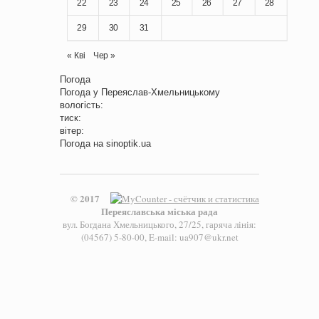
22
23
24
25
26
27
28
29
30
31
« Кві
Чер »
Погода
Погода у
Переяслав-Хмельницькому
вологість:
тиск:
вітер:
Погода на
sinoptik.ua
© 2017
Переяславська міська рада
вул. Богдана Хмельницького, 27/25, гаряча лінія:
(04567) 5-80-00, E-mail: ua907@ukr.net