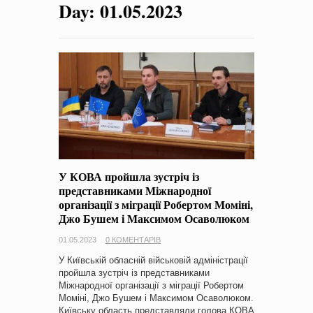
Day:
01.05.2023
на період 2018 – 2020 роки Оголошення про збір ідей
проектів
-
0 Коментарів
У КОВА пройшла зустріч із
представниками Міжнародної
організації з міграції Робертом Моміні,
Джо Бушем і Максимом Осаволюком
01.05.2023
0 КОМЕНТАРІВ
У Київській обласній військовій адміністрації
пройшла зустріч із представниками
Міжнародної організації з міграції Робертом
Моміні, Джо Бушем і Максимом Осаволюком.
Київську область представляли голова КОВА