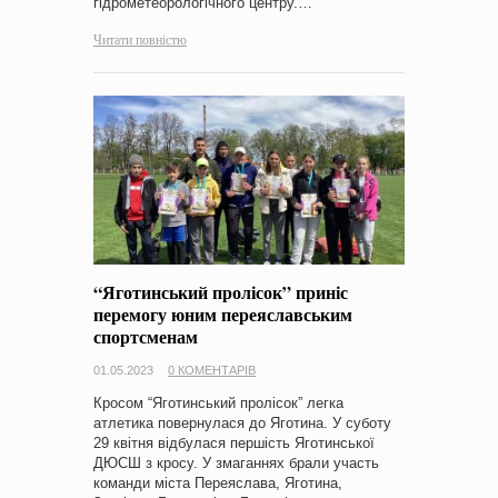
гідрометеорологічного центру.…
Читати повністю
“Яготинський пролісок” приніс
перемогу юним переяславським
спортсменам
01.05.2023
0 КОМЕНТАРІВ
Кросом “Яготинський пролісок” легка
атлетика повернулася до Яготина. У суботу
29 квітня відбулася першість Яготинської
ДЮСШ з кросу. У змаганнях брали участь
команди міста Переяслава, Яготина,