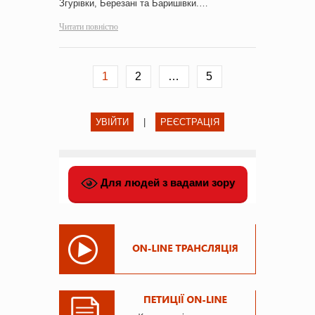
Згурівки, Березані та Баришівки.…
Читати повністю
1
2
…
5
УВІЙТИ
|
РЕЄСТРАЦІЯ
Для людей з вадами зору