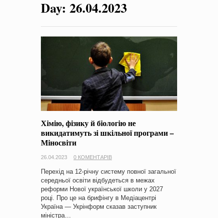
Day:
26.04.2023
на період 2018 – 2020 роки Оголошення про збір ідей
проектів
-
0 Коментарів
Хімію, фізику й біологію не
викидатимуть зі шкільної програми –
Міносвіти
26.04.2023
0 КОМЕНТАРІВ
Перехід на 12-річну систему повної загальної
середньої освіти відбудеться в межах
реформи Нової української школи у 2027
році. Про це на брифінгу в Медіацентрі
Україна — Укрінформ сказав заступник
міністра…