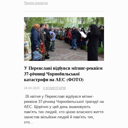
Читати повністю
У Переяславі відбувся мітинг-реквієм
37-річниці Чорнобильської
катастрофи на АЕС (ФОТО)
26.04.2023
0 КОМЕНТАРІВ
26 квітня у Переяславі відбувся мітинг-
реквієм 37-річниці Чорнобильської трагедії на
АЕС. Щорічно у цей день вшановують
пам’ять тих людей, хто ціною власного життя
захистив мільйони людей й пам’ять тих,
хто…