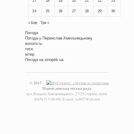
17
18
19
20
21
22
23
24
25
26
27
28
29
30
« Бер
Тра »
Погода
Погода у
Переяслав-Хмельницькому
вологість:
тиск:
вітер:
Погода на
sinoptik.ua
© 2017
Переяславська міська рада
вул. Богдана Хмельницького, 27/25, гаряча лінія:
(04567) 5-80-00, E-mail: ua907@ukr.net