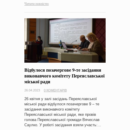
Читати повністю
Відбулося позачергове 9-те засідання
виконавчого комітету Переяславської
міської ради
26.04.2023
0 КОМЕНТАРІВ
26 квітня у залі засідань Переяславської
міської ради відбулося позачергове 9 – те
засідання виконавчого комітету
Переяславської міської ради, яке провів
голова Переяславської громади Вячеслав
Саулко. У роботі засідання взяли участь:…