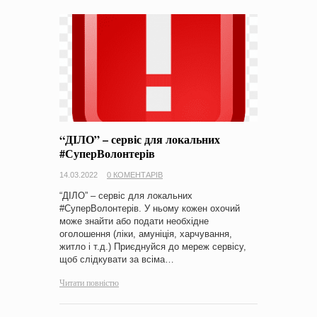
“ДІЛО” – сервіс для локальних
#СуперВолонтерів
14.03.2022
0 КОМЕНТАРІВ
“ДІЛО” – сервіс для локальних
#СуперВолонтерів. У ньому кожен охочий
може знайти або подати необхідне
оголошення (ліки, амуніція, харчування,
житло і т.д.) Приєднуйся до мереж сервісу,
щоб слідкувати за всіма…
Читати повністю