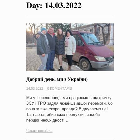
Day:
14.03.2022
на період 2018 – 2020 роки Оголошення про збір ідей
проектів
-
0 Коментарів
Добрий день, ми з України)
14.03.2022
0 КОМЕНТАРІВ
Ми у Переяславі, і ми працюємо в підтримку
ЗСУ і ТРО задля якнайшвидшої перемоги, бо
вона ж вже скоро, правда? Відчуваємо це!
Та, наразі, збираємо продукти і засоби
першої необхідності…
Читати повністю