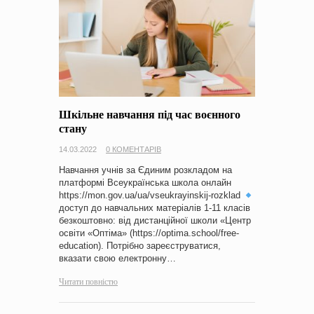
Шкільне навчання під час воєнного
стану
14.03.2022
0 КОМЕНТАРІВ
Навчання учнів за Єдиним розкладом на
платформі Всеукраїнська школа онлайн
https://mon.gov.ua/ua/vseukrayinskij-rozklad
доступ до навчальних матеріалів 1-11 класів
безкоштовно: від дистанційної школи «Центр
освіти «Оптіма» (https://optima.school/free-
education). Потрібно зареєструватися,
вказати свою електронну…
Читати повністю