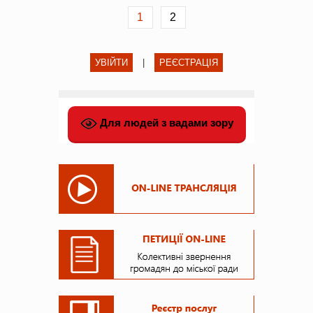
1
2
УВІЙТИ
|
РЕЄСТРАЦІЯ
Для людей з вадами зору