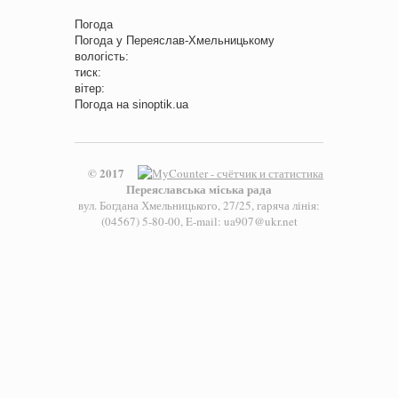
Погода
Погода у
Переяслав-Хмельницькому
вологість:
тиск:
вітер:
Погода на
sinoptik.ua
© 2017
Переяславська міська рада
вул. Богдана Хмельницького, 27/25, гаряча лінія:
(04567) 5-80-00, E-mail: ua907@ukr.net