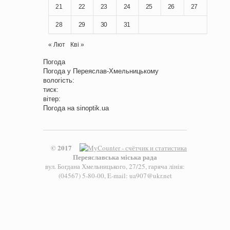
21
22
23
24
25
26
27
28
29
30
31
« Лют
Кві »
Погода
Погода у
Переяслав-Хмельницькому
вологість:
тиск:
вітер:
Погода на
sinoptik.ua
© 2017
Переяславська міська рада
вул. Богдана Хмельницького, 27/25, гаряча лінія:
(04567) 5-80-00, E-mail: ua907@ukr.net