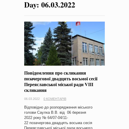
Day:
06.03.2022
на період 2018 – 2020 роки Оголошення про збір ідей
проектів
-
0 Коментарів
Повідомлення про скликання
позачергової двадцять восьмої сесії
Переяславської міської ради VІІІ
скликання
06.03.2022
0 КОМЕНТАРІВ
Відповідно до розпорядження міського
голови Саулка В.В. від 06 березня
2022 року № 64/07-04/11-
22 позачергова двадцять восьма сесія
Переяславської міської ради восьмого