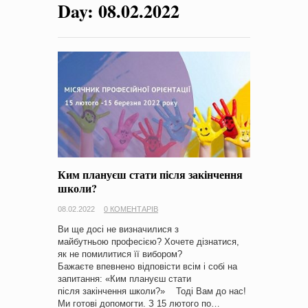
Day:
08.02.2022
на період 2018 – 2020 роки Оголошення про збір ідей
проектів
-
0 Коментарів
Ким плануєш стати після закінчення
школи?
08.02.2022
0 КОМЕНТАРІВ
Ви ще досі не визначилися з
майбутньою професією? Хочете дізнатися,
як не помилитися її вибором?
Бажаєте впевнено відповісти всім і собі на
запитання: «Ким плануєш стати
після закінчення школи?» Тоді Вам до нас!
Ми готові допомогти. З 15 лютого по…