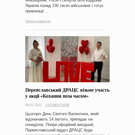
Міноборони, Росія стягнула біля кордонів
України понад 130 тисяч військових і готує
провокації.…
Читати повністю
Переяславський ДРАЦС візьме участь
у акції «Кохання поза часом»
08.02.2022
0 КОМЕНТАРІВ
Цьогоріч День Святого Валентина, який
відзначають 14 лютого, припадає на
понеділок. Попри офіційний вихідний,
Переяславський відділ ДРАЦС буде