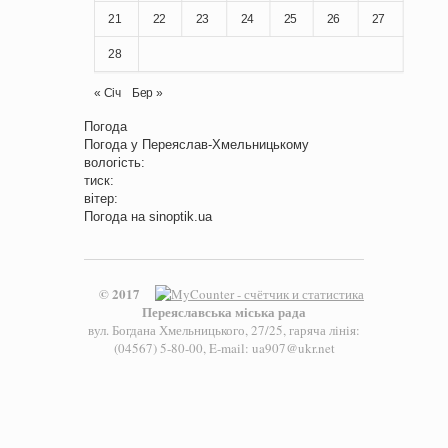
21
22
23
24
25
26
27
28
« Січ
Бер »
Погода
Погода у
Переяслав-Хмельницькому
вологість:
тиск:
вітер:
Погода на
sinoptik.ua
© 2017
Переяславська міська рада
вул. Богдана Хмельницького, 27/25, гаряча лінія:
(04567) 5-80-00, E-mail: ua907@ukr.net