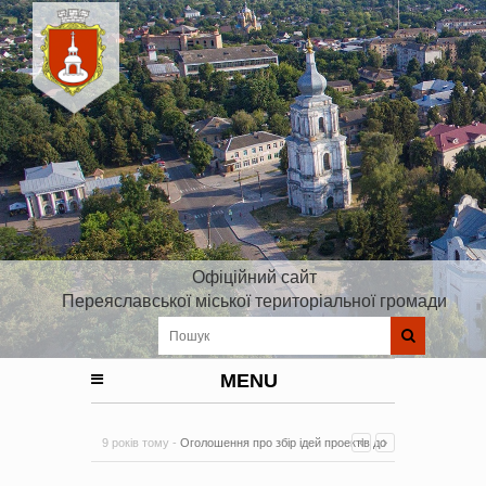
Офіційний сайт
Переяславської міської територіальної громади
MENU
9 років тому -
Оголошення про збір ідей проектів до
Плану реалізації Стратегії розвитку Київської області