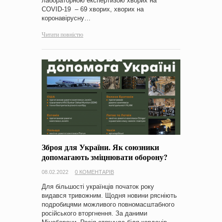
лабораторною експертизою хворих на
COVID-19 – 69 хворих, хворих на
коронавірусну…
Читати повністю
Зброя для України. Як союзники
допомагають зміцнювати оборону?
08.02.2022
0 КОМЕНТАРІВ
Для більшості українців початок року
видався тривожним. Щодня новини рясніють
подробицями можливого повномасштабного
російського вторгнення. За даними