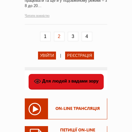
працювати та ще й у подовженому режимі – з
8 до 20…
Читати повністю
1
2
3
4
УВІЙТИ
|
РЕЄСТРАЦІЯ
Для людей з вадами зору