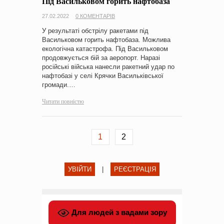
Під Васильковом горить нафтобаза
27.02.2022
0 КОМЕНТАРІВ
У результаті обстрілу ракетами під
Васильковом горить нафтобаза. Можлива
екологічна катастрофа. Під Васильковом
продовжується бій за аеропорт. Наразі
російські війська нанесли ракетний удар по
нафтобазі у селі Крячки Васильківської
громади.…
Читати повністю
1
2
УВІЙТИ
|
РЕЄСТРАЦІЯ
Для людей з вадами зору