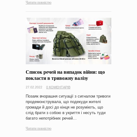
Читати повністю
Список речей на випадок війни: що
покласти в тривожну валізу
27.02.2022
0 КОМЕНТАРІВ
Позаяк вчорашня ситуації з сигналом тривоги
продемонструвала, що подекуди жителі
громади й досі до кінця не розуміють, що
слід брати з собою в укриття і несуть туди
багато непотрібних речей…
Читати повністю