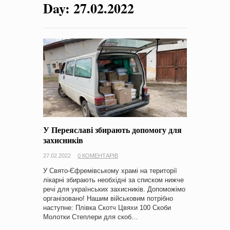
Day:
27.02.2022
на період 2018 – 2020 роки Оголошення про збір ідей
проектів
-
0 Коментарів
У Переяславі збирають допомогу для
захисників
27.02.2022
0 КОМЕНТАРІВ
У Свято-Єфремівському храмі на території
лікарні збирають необхідні за списком нижче
речі для українських захисників. Допоможімо
організовано! Нашим військовим потрібно
наступне: Плівка Скотч Цвяхи 100 Скоби
Молотки Степлери для скоб…