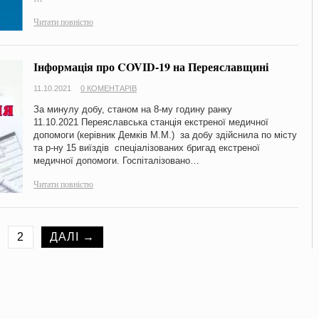
Читати повністю
Інформація про COVID-19 на Переяславщині
11.10.2021
0 КОМЕНТАРІВ
За минулу добу, станом на 8-му годину ранку
11.10.2021 Переяславська станція екстреної медичної
допомоги (керівник Демків М.М.) за добу здійснила по місту
та р-ну 15 виїздів спеціалізованих бригад екстреної
медичної допомоги. Госпіталізовано…
Читати повністю
2
ДАЛІ →