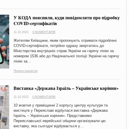
У КОДА пояснили, куди повідомляти про підробку
COVID-cертифікатів
11.10.2021
0 КОМЕНТАРІВ
Жителям Київщини, яким пропонують отримати підроблені
COVID-сертифікати, потрібно одразу звертатись до
Міністерства внутрішніх справ України на гарячу лінію за
номером 1536 або до Національної поліції України на гарячу
лінію за…
Читати повністю
Виставка «Держава Ізраїль – Українське коріння»
11.10.2021
0 КОМЕНТАРІВ
10 жовтня у приміщенні 2 корпусу центру культури та
мистецтв у Переяславі відбулася виставка «Держава
Ізраїль – Українське коріння». Представники
Переяславської еврейської общини організували цю
виставку, яка сьогодні відбувається у…