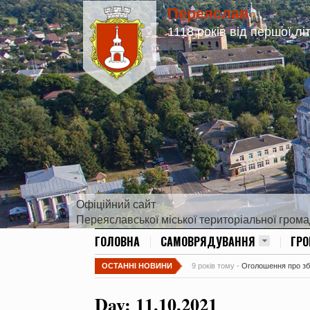
Переяслав
1118 років від першої лі
Офіційний сайт
Переяславської міської територіальної гром
ГОЛОВНА
САМОВРЯДУВАННЯ
ГР
ОСТАННІ НОВИНИ
9 років тому -
Оголошення про збір
Day:
11.10.2021