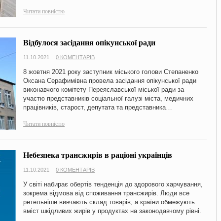
Читати повністю
Відбулося засідання опікунської ради
11.10.2021
0 КОМЕНТАРІВ
8 жовтня 2021 року заступник міського голови Степаненко
Оксана Серафимівна провела засідання опікунської ради
виконавчого комітету Переяславської міської ради за
участю представників соціальної галузі міста, медичних
працівників, старост, депутата та представника…
Читати повністю
Небезпека трансжирів в раціоні українців
11.10.2021
0 КОМЕНТАРІВ
У світі набирає обертів тенденція до здорового харчування,
зокрема відмова від споживання трансжирів. Люди все
ретельніше вивчають склад товарів, а країни обмежують
вміст шкідливих жирів у продуктах на законодавчому рівні.
…