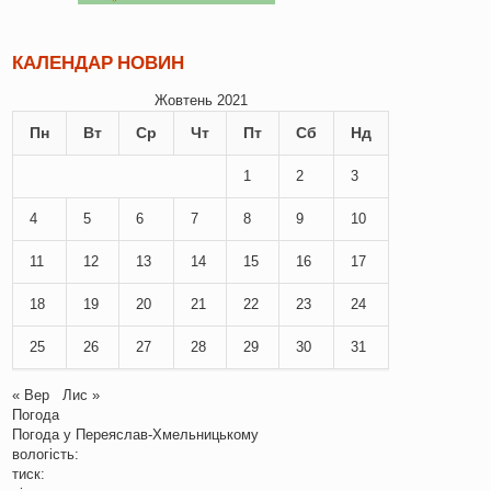
КАЛЕНДАР НОВИН
Жовтень 2021
Пн
Вт
Ср
Чт
Пт
Сб
Нд
1
2
3
4
5
6
7
8
9
10
11
12
13
14
15
16
17
18
19
20
21
22
23
24
25
26
27
28
29
30
31
« Вер
Лис »
Погода
Погода у
Переяслав-Хмельницькому
вологість:
тиск: