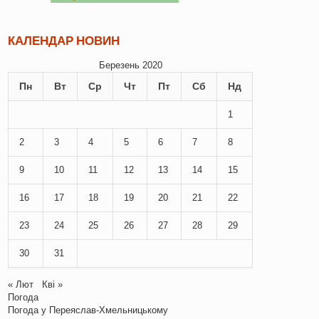
КАЛЕНДАР НОВИН
Березень 2020
Пн
Вт
Ср
Чт
Пт
Сб
Нд
1
2
3
4
5
6
7
8
9
10
11
12
13
14
15
16
17
18
19
20
21
22
23
24
25
26
27
28
29
30
31
« Лют
Кві »
Погода
Погода у
Переяслав-Хмельницькому