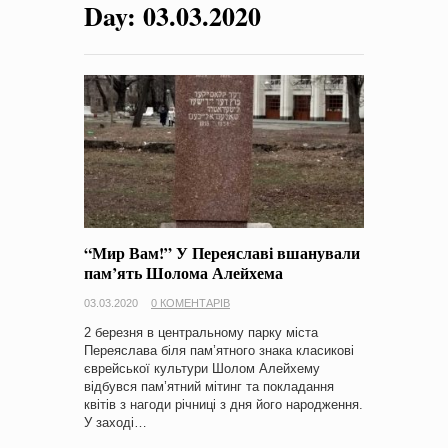
Day:
03.03.2020
на період 2018 – 2020 роки Оголошення про збір ідей
проектів
-
0 Коментарів
“Мир Вам!” У Переяславі вшанували
пам’ять Шолома Алейхема
03.03.2020
0 КОМЕНТАРІВ
2 березня в центральному парку міста
Переяслава біля пам’ятного знака класикові
єврейської культури Шолом Алейхему
відбувся пам’ятний мітинг та покладання
квітів з нагоди річниці з дня його народження.
У заході…