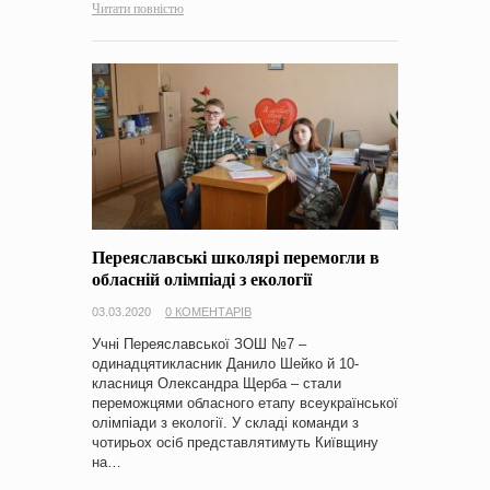
Читати повністю
Переяславські школярі перемогли в
обласній олімпіаді з екології
03.03.2020
0 КОМЕНТАРІВ
Учні Переяславської ЗОШ №7 –
одинадцятикласник Данило Шейко й 10-
класниця Олександра Щерба – стали
переможцями обласного етапу всеукраїнської
олімпіади з екології. У складі команди з
чотирьох осіб представлятимуть Київщину
на…