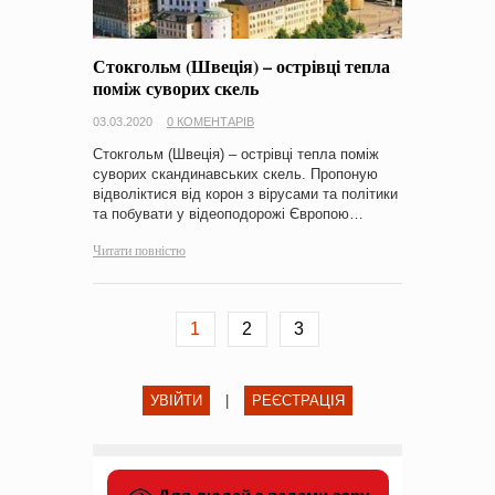
Стокгольм (Швеція) – острівці тепла
поміж суворих скель
03.03.2020
0 КОМЕНТАРІВ
Стокгольм (Швеція) – острівці тепла поміж
суворих скандинавських скель. Пропоную
відволіктися від корон з вірусами та політики
та побувати у відеоподорожі Європою…
Читати повністю
1
2
3
УВІЙТИ
|
РЕЄСТРАЦІЯ