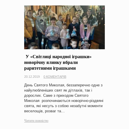
У «Світлиці народної іграшки»
новорічну ялинку вбрали
раритетними іграшками
20.12.2019
0 КОМЕНТАРІВ
День Святого Миколая, беззаперечно одне з
найулюбленіших свят як дітлахів, так і
дорослих. Саме з приходом Святого
Миколая розпочинаються новорічно-різдвяні
свята, які несуть з собою незабутні моменти
веселощів, розваг та…
Читати повністю