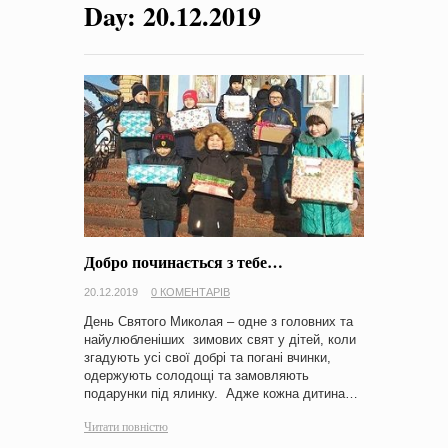
Day:
20.12.2019
на період 2018 – 2020 роки Оголошення про збір ідей
проектів
-
0 Коментарів
Добро починається з тебе…
20.12.2019
0 КОМЕНТАРІВ
День Святого Миколая – одне з головних та
найулюбленіших зимових свят у дітей, коли
згадують усі свої добрі та погані вчинки,
одержують солодощі та замовляють
подарунки під ялинку. Адже кожна дитина…
Читати повністю