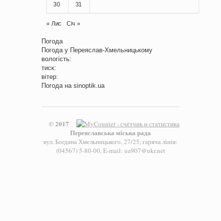
30
31
« Лис
Січ »
Погода
Погода у
Переяслав-Хмельницькому
вологість:
тиск:
вітер:
Погода на
sinoptik.ua
© 2017
Переяславська міська рада
вул. Богдана Хмельницького, 27/25, гаряча лінія:
(04567) 5-80-00, E-mail: ua907@ukr.net