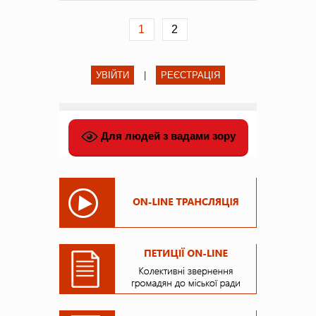
1
2
УВІЙТИ
|
РЕЄСТРАЦІЯ
Для людей з вадами зору