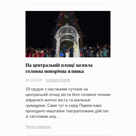
На центральній площі засяяла
головна новорічна ялинка
20.12.2019
0 КОМЕНТАРІВ
19 грудня з настанням сутінків на
центральній площі міста біля головної ялинки
зібралися жителі міста та маленькі
громадяни. Саме тут в серці Переяслава
проходило маштабне театралізоване дійство
зі світловим шоу…
Читати повністю