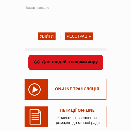
Читати повністю
УВІЙТИ
|
РЕЄСТРАЦІЯ
Для людей з вадами зору