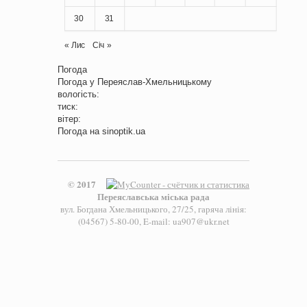
30
31
« Лис
Січ »
Погода
Погода у
Переяслав-Хмельницькому
вологість:
тиск:
вітер:
Погода на
sinoptik.ua
© 2017
Переяславська міська рада
вул. Богдана Хмельницького, 27/25, гаряча лінія:
(04567) 5-80-00, E-mail: ua907@ukr.net