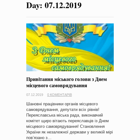
Day:
07.12.2019
на період 2018 – 2020 роки Оголошення про збір ідей
проектів
-
0 Коментарів
Привітання міського голови з Днем
місцевого самоврядування
07.12.2019
0 КОМЕНТАРІВ
Шановні працівники органів місцевого
самоврядування, депутати всіх рівнів!
Переяславська міська рада, виконавчий
комітет щиро вітають переяславців із Днем
місцевого самоврядування! Становлення
України як незалежної держави у великій мірі
пов’язано з…