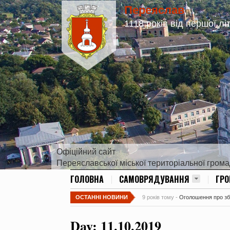
Переяслав
1118 років від першої лі
Офіційний сайт
Переяславської міської територіальної гром
ГОЛОВНА
САМОВРЯДУВАННЯ
ГР
ОСТАННІ НОВИНИ
9 років тому -
Оголошення про збір
Day:
11.10.2019