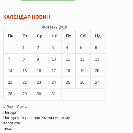
КАЛЕНДАР НОВИН
Жовтень 2019
Пн
Вт
Ср
Чт
Пт
Сб
Нд
1
2
3
4
5
6
7
8
9
10
11
12
13
14
15
16
17
18
19
20
21
22
23
24
25
26
27
28
29
30
31
« Вер
Лис »
Погода
Погода у
Переяслав-Хмельницькому
вологість:
тиск: