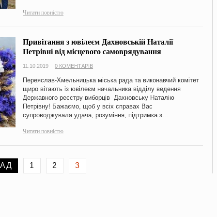
Читати повністю
Привітання з ювілеєм Дахновській Наталії
Петрівні від місцевого самоврядування
11.10.2019
0 КОМЕНТАРІВ
Переяслав-Хмельницька міська рада та виконавчий комітет
щиро вітають із ювілеєм начальника відділу ведення
Державного реєстру виборців Дахновську Наталію
Петрівну! Бажаємо, щоб у всіх справах Вас
супроводжувала удача, розуміння, підтримка з…
Читати повністю
ЗАД
1
2
3