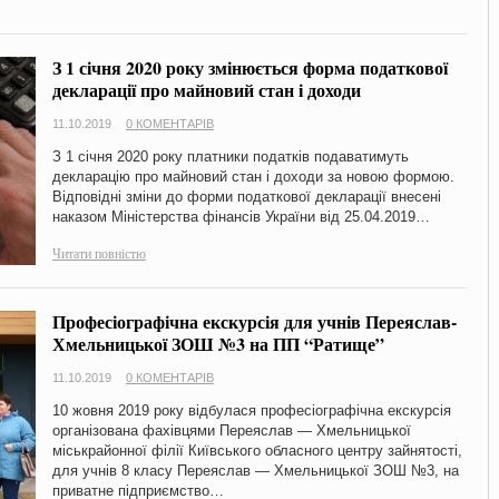
З 1 січня 2020 року змінюється форма податкової
декларації про майновий стан і доходи
11.10.2019
0 КОМЕНТАРІВ
З 1 січня 2020 року платники податків подаватимуть
декларацію про майновий стан і доходи за новою формою.
Відповідні зміни до форми податкової декларації внесені
наказом Міністерства фінансів України від 25.04.2019…
Читати повністю
Професіографічна екскурсія для учнів Переяслав-
Хмельницької ЗОШ №3 на ПП “Ратище”
11.10.2019
0 КОМЕНТАРІВ
10 жовня 2019 року відбулася професіографічна екскурсія
організована фахівцями Переяслав — Хмельницької
міськрайонної філії Київського обласного центру зайнятості,
для учнів 8 класу Переяслав — Хмельницької ЗОШ №3, на
приватне підприємство…