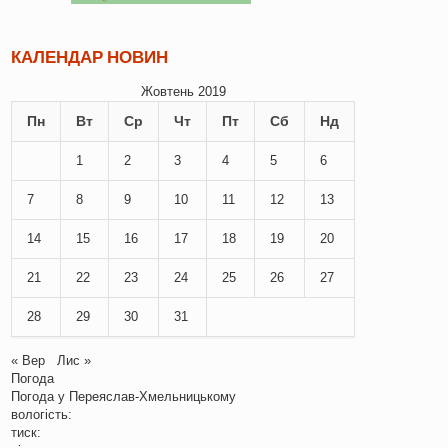
КАЛЕНДАР НОВИН
Жовтень 2019
Пн
Вт
Ср
Чт
Пт
Сб
Нд
1
2
3
4
5
6
7
8
9
10
11
12
13
14
15
16
17
18
19
20
21
22
23
24
25
26
27
28
29
30
31
« Вер
Лис »
Погода
Погода у
Переяслав-Хмельницькому
вологість:
тиск: