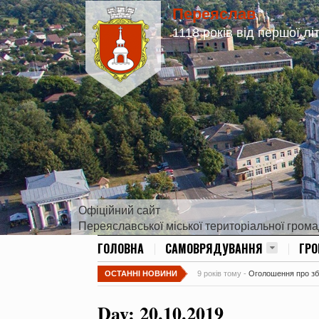
Переяслав
1118 років від першої лі
Офіційний сайт
Переяславської міської територіальної гром
ГОЛОВНА
САМОВРЯДУВАННЯ
ГР
ОСТАННІ НОВИНИ
9 років тому -
Оголошення про збір
Day:
20.10.2019