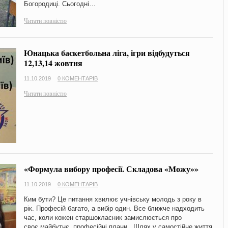
Богородиці. Сьогодні…
Читати повністю
Юнацька баскетбольна ліга, ігри відбудуться
12,13,14 жовтня
11.10.2019
0 КОМЕНТАРІВ
Читати повністю
«Формула вибору професії. Складова «Можу»»
11.10.2019
0 КОМЕНТАРІВ
Ким бути? Це питання хвилює учнівську молодь з року в
рік. Професій багато, а вибір один. Все ближче надходить
час, коли кожен старшокласник замислюється про
своє майбутнє, професійні плани. Шлях у самостійне життя