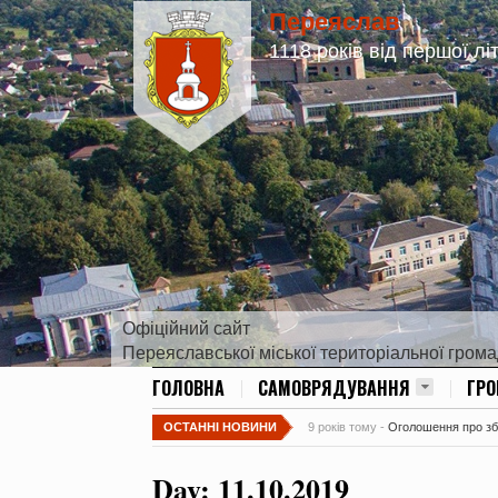
Переяслав
1118 років від першої лі
Офіційний сайт
Переяславської міської територіальної гром
ГОЛОВНА
САМОВРЯДУВАННЯ
ГР
ОСТАННІ НОВИНИ
9 років тому -
Оголошення про збір
Day:
11.10.2019