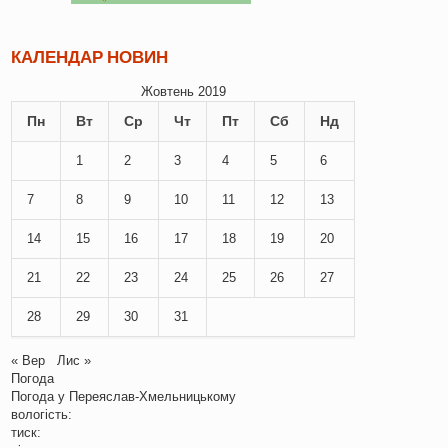
КАЛЕНДАР НОВИН
Жовтень 2019
Пн
Вт
Ср
Чт
Пт
Сб
Нд
1
2
3
4
5
6
7
8
9
10
11
12
13
14
15
16
17
18
19
20
21
22
23
24
25
26
27
28
29
30
31
« Вер
Лис »
Погода
Погода у
Переяслав-Хмельницькому
вологість:
тиск: