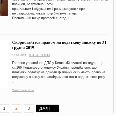
повинен, безумовно, бути
правильним і обдуманим і розмірковувати про
це старшокласникам потрібно вже тепер.
Правильний вибір професії сьогодні –…
Скористайтесь правом на податкову знижку по 31
грудня 2019
11.10.2019
0 КОМЕНТАРІВ
Головне управління ДПС у Київській області нагадує, що
ст.166 Податкового кодексу України передбачено, що
платники податку на доходи фізичних осіб мають право на
податкову знижку за наслідками звітного податкового року,
…
Читати повністю
1
2
3
ДАЛІ →