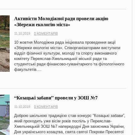
Активісти Молодіжної ради провели акцію
«Збережи екологію міста»
11.10.2019
0 КОМЕНТАРІВ
10 жовтня Молодіжна рада ініціювала проведення акції
«Збережи екологію міста». Співорганізаторами виступили
відділ фізичної культури, молоді та спорту виконавчого
комітету Переяслав-Хмельницької міської ради та
студентські ради фінансово-гуманітарного та філологічного
факультетів.…
“Козацькі забави” провели у ЗОШ №7
11.10.2019
0 КОМЕНТАРІВ
Доброю шкільною традицією став конкурс “Козацькі забави”,
який проходить уже вісім років поспіль у Переяслав-
Хмельницькій ЗОШ №7 напередодні Дня захисника України,
Дня українського козацтва, свята святої Покрови Пресвятої