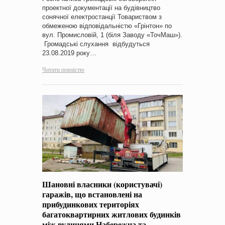
проектної документації на будівництво
сонячної електростанції Товариством з
обмеженою відповідальністю «Грінтон» по
вул. Промисловій, 1 (біля Заводу «ТочМаш»).
Громадські слухання відбудуться
23.08.2019 року…
Читати повністю
Шановні власники (користувачі)
гаражів, що встановлені на
прибудинкових територіях
багатоквартирних житлових будинків
між вулицями Набережна та