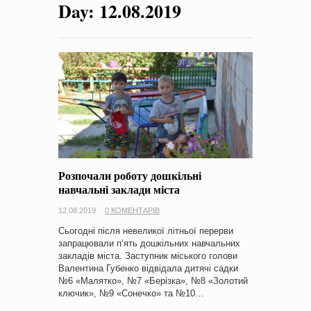
Day:
12.08.2019
на період 2018 – 2020 роки Оголошення про збір ідей
проектів
-
0 Коментарів
Розпочали роботу дошкільні
навчальні заклади міста
12.08.2019
0 КОМЕНТАРІВ
Сьогодні після невеликої літньої перерви
запрацювали п’ять дошкільних навчальних
закладів міста. Заступник міського голови
Валентина Губенко відвідала дитячі садки
№6 «Малятко», №7 «Берізка», №8 «Золотий
ключик», №9 «Сонечко» та №10…