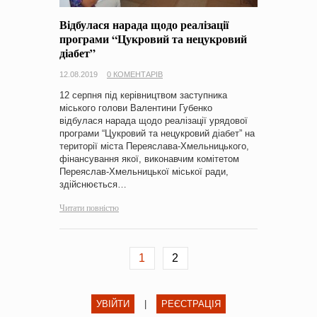
Відбулася нарада щодо реалізації
програми “Цукровий та нецукровий
діабет”
12.08.2019
0 КОМЕНТАРІВ
12 серпня під керівництвом заступника
міського голови Валентини Губенко
відбулася нарада щодо реалізації урядової
програми “Цукровий та нецукровий діабет” на
території міста Переяслава-Хмельницького,
фінансування якої, виконавчим комітетом
Переяслав-Хмельницької міської ради,
здійснюється…
Читати повністю
1
2
УВІЙТИ
|
РЕЄСТРАЦІЯ