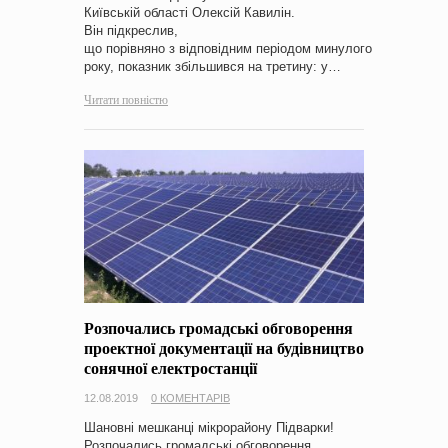
Київській області Олексій Кавилін.
Він підкреслив,
що порівняно з відповідним періодом минулого
року, показник збільшився на третину: у…
Читати повністю
Розпочались громадські обговорення
проектної документації на будівництво
сонячної електростанції
12.08.2019
0 КОМЕНТАРІВ
Шановні мешканці мікрорайону Підварки!
Розпочались громадські обговорення