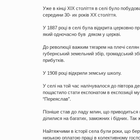
Уже в кінці ХІХ століття в селі було побудо
середини 30- их років ХХ століття.
У 1887 році в селі була відкрита церковно 
який одночасно був дяком у церкві.
До революції важким тягарем на плечі селян 
губернський земельний збір, громадський збі
прибутків.
У 1908 році відкрили земську школу.
У селі на той час налічувалося до півтора д
пощастило стати експонатом в експозиції му
“Переяслав”.
Пізніше став до ладу млин, що приводиться 
ділилися на багатих, заможних і бідних. Так 
Найтяжчими в історії села були роки, що бер
низькою оплатою праці в колективному госпо