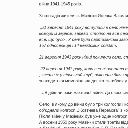
війна 1941-1945 років.
Зі спогадів жителя с. Мазінки Яценка Васил
„
21
вересня 1941 року вступили в село німец
комори із зерном, зарево стояло на все сел
все, що було . У селі були партизанські за
167 односельців і 14 невідомих солдат.
21 вересня 1943 року німці покинули село, с
22 вересня 1943 року, коли в селі настала 
, звезли їх у сільський клуб, викопали біля к
знаходиться меморіальна дошка загиблих у 
…Відійшли роки жахливої війни. До своїх сі
Село, в якому до війни було три колгоспи і 
об’єднали колгосп „Жовтнева Перемога” з кол
Після війни у Мазінках був уже один колгосп 
А восени 1959 року Мазінки стали третім від