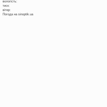
вологість:
тиск:
вітер:
Погода на
sinoptik.ua