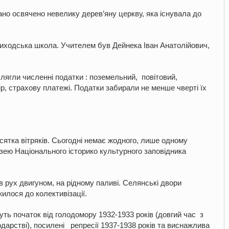
вано освячено невелику дерев’яну церкву, яка існувала до
приходська школа. Учителем був Дейнека Іван Анатолійович,
лягли численні податки : поземельний, повітовий,
р, страхову платежі. Податки забирали не менше чверті їх
есятка вітряків. Сьогодні немає жодного, лише одному
зею Національного історико культурного заповідника
в рух двигуном, на рідному паливі. Селянські двори
жилося до колективізації.
уть початок від голодомору 1932-1933 років (довгий час з
дарстві), посилені репресії 1937-1938 років та виснажлива