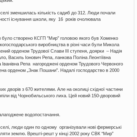
цький.
 селі зменшилась кількість садиб до 312. Люди почали
ьності існування школи, яку 16 років очолювала
нки було створено КСГП ”Мир” головою якого був Хоменко
огосподарського виробництва в різні часи були Микола
ний орденом Трудової Слави ІІІ ступеня, доярки – Надія
о, Василь Іонович Репа, ланкова Поліна Леонтіївна
 Іванівна Репа нагороджені орденом Трудового Червоного
ена орденом „Знак Пошани”. Надалі господарство в 2000
ких дворів з 670 жителями. Але на околиці східної частини
піли від Чорнобильського лиха. Цей новий 150-дворовий
налагоджене водопостачання.
селі, люди один по одному організували нові фермерські
ляти землю. Врешті-решт у кінці 2002 року СВК “Мир”