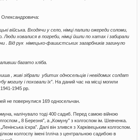
я Олександровича:
ькі війська. Входячи у село, німці палили ожереди соломи,
о. Люди ховалися в погреби, німці йшли по хатах і забирали
гони . Від рук німецько-фашистських загарбників загинуло
паливши багато хліба.
тиша , живі зібрали убитих односельців і невідомих солдат
лубу могилу і поховали їх
”. На даний час на місці могили
1941-1945 рр.
мей не повернулися 169 односельчан.
комуна, налічувало тоді 400 садиб. Перед самою війною
госпом „ 8 Березня”, а „Комуну” з колгоспом ім. Шевченка.
„Ленінська іскра”. Далі він злився з Харківецьким колгоспом.
ділком колгоспу імені Ілліча з центральною садибою в