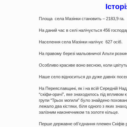
Істор
Площа села Мазінки становить – 2183,9 га.
На даний час в селі налічується 456 господа
Населення села Мазінки налічує 627 осіб.
На правому березі мальовничої Альти розк
Особливо красиве воно весною, коли цвітуть в
Наше село відноситься до дуже давніх посел
На Переяславщині, як і на всій Середній На
“скіфи-орачі”, яке знаходилось під впливом 
групи “Трьох могили” було знайдено похованн
лежало два кістяки, біля одного з яких знахо
залізним наконечником та золоте кільце.
Перше державне об’єднання племен Скіфів розп