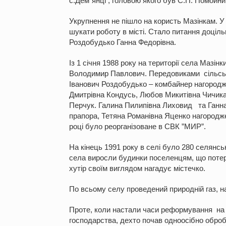
с.Дем”янці , головою якого був С.П. Помойни
Укрупнення не пішло на користь Мазінкам. У
шукати роботу в місті. Стало питання доціл
Роздобудько Ганна Федорівна.
Із 1 січня 1988 року на території села Мазі
Володимир Павлович. Передовиками сільськ
Іванович Роздобудько – комбайнер нагородже
Дмитрівна Кондусь, Любов Микитівна Чичикал
Перчук. Галина Пилипівна Лиховид та Ганна
прапора, Тетяна Романівна Яценко нагородж
році було реорганізоване в СВК ”МИР”.
На кінець 1991 року в селі було 280 селянсь
села виросли будинки поселенцям, що потер
хутір своїм виглядом нагадує містечко.
По всьому селу проведений природній газ, 
Проте, коли настали часи реформування на 
господарства, дехто почав одноосібно оброб