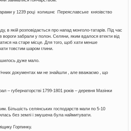
тарами у 1239 році колишнє Переяславське князівство
ду, в якій розповідається про напад монголо-татарів. Під час
в вороги забрали у полон. Селяни, яким вдалося втекти від
татися на старе місце. Для того, щоб хати менше
вати товстим шаром глини.
ишилось дуже мало.
гічних документах ми не знайшли , але вважаємо , що
ал – губернаторстві 1799-1801 років – деревня Мазінки
им. Більшість селянських господарств мали по 5-10
илась без землі і змушена була наймитувати.
іщику Горпинку.