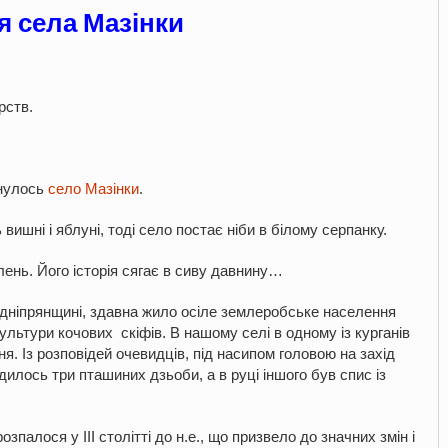
ія села Мазінки
рств.
инулось
село Мазінки
.
ишні і яблуні, тоді село постає ніби в білому серпанку.
ень. Його історія сягає в сиву давнину…
ддніпрянщині, здавна жило осіле землеробське населення
культури кочових скіфів. В нашому селі в одному із курганів
я. Із розповідей очевидців, під насипом головою на захід
дилось три пташиних дзьоби, а в руці іншого був спис із
алося у ІІІ столітті до н.е., що призвело до значних змін і