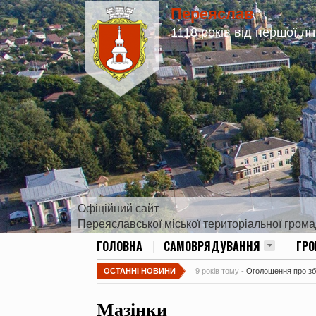
Переяслав
1118 років від першої лі
Офіційний сайт
Переяславської міської територіальної гром
ГОЛОВНА
САМОВРЯДУВАННЯ
ГР
ОСТАННІ НОВИНИ
9 років тому -
Оголошення про збір
Мазінки