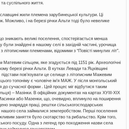
 та суспільного життя.
ереяславщині жили племена зарубинецької культури. Ці
. Можливо, і на березі річки Альти тоді було невелике
 що зникають великі поселення, спостерігається менша
у були знайдені в нашому селі в західній частині, урочища
 з літописними племенами, відомими з “Повісті минулих літ”.
 Матевим сільцем, яке згадується під 1151 рік. Археологічні
ому березі річки Альти. В кутках Левади та Яцківщині
 підстави пов’язувати це селище з літописним Мажевим
 цього топоніму є чоловіче ім’я МАЖ. У після монгольський
 до сучасної форми . Цей процес міг відбутися таким
ьця) – Мазінки. В офіційних документах на картах ХУІІІ-ХІХ
Масинки або Мазенки, що, очевидно, вплинуло на поширення
дено знаряддя праці, рештки сільськогосподарських
лі нашого села займалися землеробством. Перші поселення
ажливим заняття було скотарство та рибальство. Крім того,
ького посуду. Одна з легенд про походження назви села
ляни займалися гончарством.