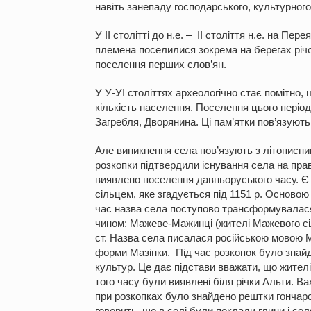
навіть занепаду господарського, культурного
У ІІ столітті до н.е. – ІІ століття н.е. на П
племена поселилися зокрема на берегах річок
поселення перших слов’ян.
У У-УІ століттях археологічно стає помітно,
кількість населення. Поселення цього період
Загребля, Дворянина. Ці пам’ятки пов’язують
Але виникнення села пов’язують з літописним
розкопки підтвердили існування села на прав
виявлено поселення давньоруського часу. Є
сільцем, яке згадується під 1151 р. Основою
час назва села поступово трансформувалася
чином: Мажеве-Мажинці (жителі Мажевого сіл
ст. Назва села писалася російською мовою 
форми Мазінки. Під час розкопок було знай
культур. Це дає підстави вважати, що жите
того часу були виявлені біля річки Альти. В
при розкопках було знайдено рештки гончарс
говорить, що в селі були поклади глини і се