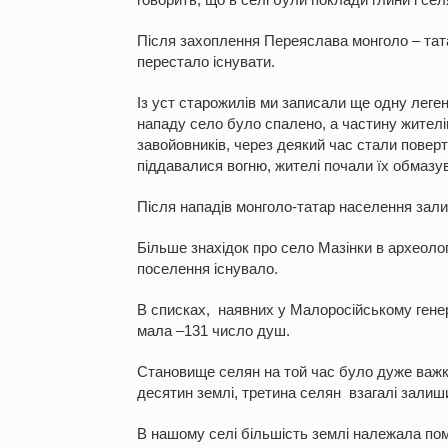
Після захоплення Переяслава монголо – та
перестало існувати.
Із уст старожилів ми записали ще одну леген
нападу село було спалено, а частину жителі
завойовників, через деякий час стали повер
піддавалися вогню, жителі почали їх обмазу
Після нападів монголо-татар населення зал
Більше знахідок про село Мазінки в археоло
поселення існувало.
В списках, наявних у Малоросійському генер
мала –131 число душ.
Становище селян на той час було дуже важк
десятин землі, третина селян взагалі залиш
В нашому селі більшість землі належала пом