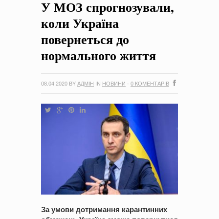
У МОЗ спрогнозували,
на період 2018 – 2020 роки Оголошення про збір ідей
проектів
-
0 Коментарів
коли Україна
повернеться до
нормального життя
08.04.2020
BY
АДМІН
IN
НОВИНИ
·
0 КОМЕНТАРІВ
За умови дотримання карантинних