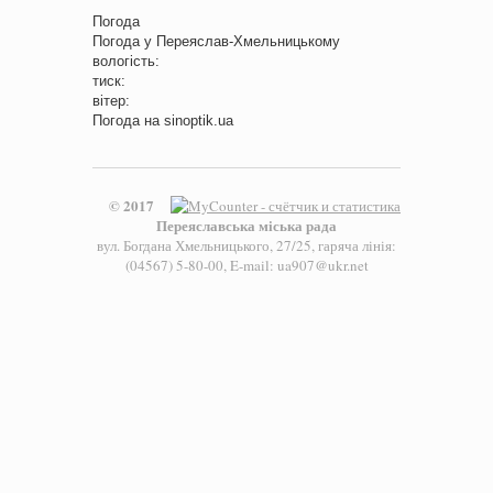
Погода
Погода у
Переяслав-Хмельницькому
вологість:
тиск:
вітер:
Погода на
sinoptik.ua
© 2017
Переяславська міська рада
вул. Богдана Хмельницького, 27/25, гаряча лінія:
(04567) 5-80-00, E-mail: ua907@ukr.net