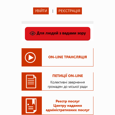
УВІЙТИ
|
РЕЄСТРАЦІЯ
Для людей з вадами зору