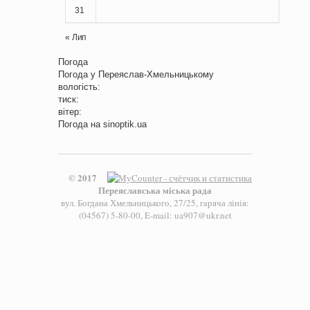
31
« Лип
Погода
Погода у
Переяслав-Хмельницькому
вологість:
тиск:
вітер:
Погода на
sinoptik.ua
© 2017
Переяславська міська рада
вул. Богдана Хмельницького, 27/25, гаряча лінія:
(04567) 5-80-00, E-mail: ua907@ukr.net