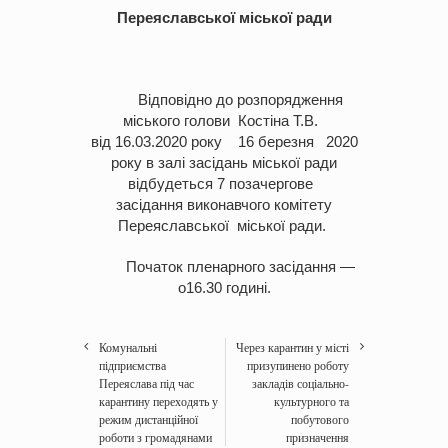
Переяславської
міської ради
Відповідно до розпорядження
міського голови Костіна Т.В.
від 16.03.2020 року 16 березня 2020
року в залі засідань міської ради
відбудеться 7 позачергове
засідання виконавчого комітету
Переяславської міської ради.
Початок пленарного засідання —
о16.30 годині.
Комунальні
Через карантин у місті
підприємства
призупинено роботу
Переяслава під час
закладів соціально-
карантину переходять у
культурного та
режим дистанційної
побутового
роботи з громадянами
призначення