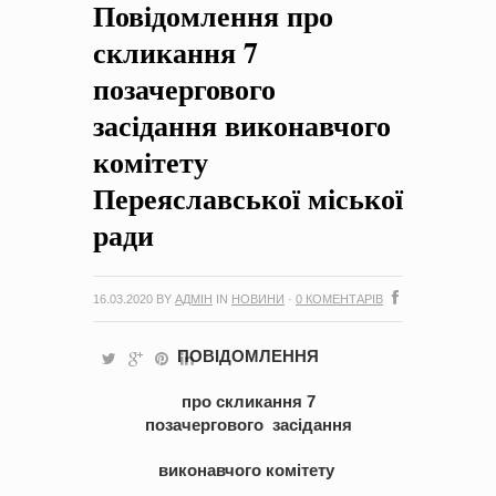
Повідомлення про
на період 2018 – 2020 роки Оголошення про збір ідей
проектів
-
0 Коментарів
скликання 7
позачергового
засідання виконавчого
комітету
Переяславської міської
ради
16.03.2020
BY
АДМІН
IN
НОВИНИ
·
0 КОМЕНТАРІВ
ПОВІДОМЛЕННЯ
про скликання
7
позачергового
засідання
виконавчого комітету