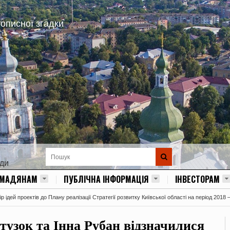
тописної згадки
ади
ОМАДЯНАМ
ПУБЛІЧНА ІНФОРМАЦІЯ
ІНВЕСТОРАМ
 ідей проектів до Плану реалізації Стратегії розвитку Київської області на період 2018 
узок та Інна Рубан відзначилися