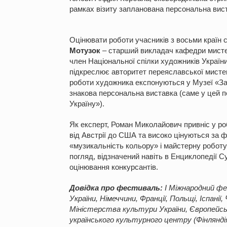
рамках візиту запланована персональна виста
Оцінювати роботи учасників з восьми країн с
Мотузок
– старший викладач кафедри мистец
член Національної спілки художників України
підкреслює авторитет переяславської мистец
роботи художника експонуються у Музеї «Запо
знакова персональна виставка (саме у цей п
Україну»).
Як експерт, Роман Миколайович привніс у ро
від Австрії до США та високо цінуються за 
«музикальність кольору» і майстерну роботу
погляд, відзначений навіть в Енциклопедії 
оцінювання конкурсантів.
Довідка про фестиваль:
І Міжнародний фе
України, Німеччини, Франції, Польщі, Іспанії
Міністерства культури України, Європейсько
українського культурного центру (Фінлянді