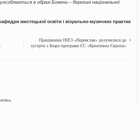
 уособлюється в образі Божени – берегині національної
афедри мистецької освіти і візуально-музичних практик
Працівники НІЕЗ «Переяслав» долучилися до
ь
зустрічі з Бюро програми ЄС «Креативна Європа»
ватись
.