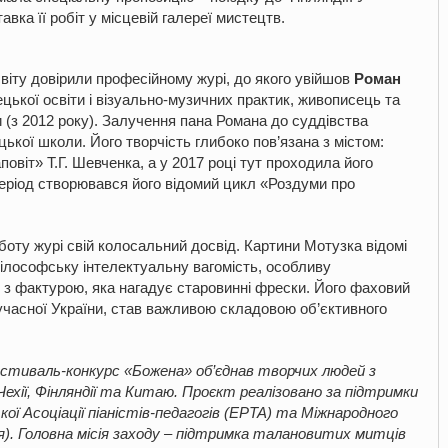
вка її робіт у місцевій галереї мистецтв.
віту довірили професійному журі, до якого увійшов
Роман
ької освіти і візуально-музичних практик, живописець та
 (з 2012 року). Залучення пана Романа до суддівства
ької школи. Його творчість глибоко пов’язана з містом:
віт» Т.Г. Шевченка, а у 2017 році тут проходила його
еріод створювався його відомий цикл «Роздуми про
боту журі свій колосальний досвід. Картини Мотузка відомі
філософську інтелектуальну вагомість, особливу
 з фактурою, яка нагадує старовинні фрески. Його фаховий
Сучасної України, став важливою складовою об’єктивного
стиваль-конкурс «Божена» об’єднав творчих людей з
, Чехії, Фінляндії та Китаю. Проєкт реалізовано за підтримки
ї Асоціації піаністів-педагогів (EPTA) та Міжнародного
я). Головна місія заходу – підтримка талановитих митців