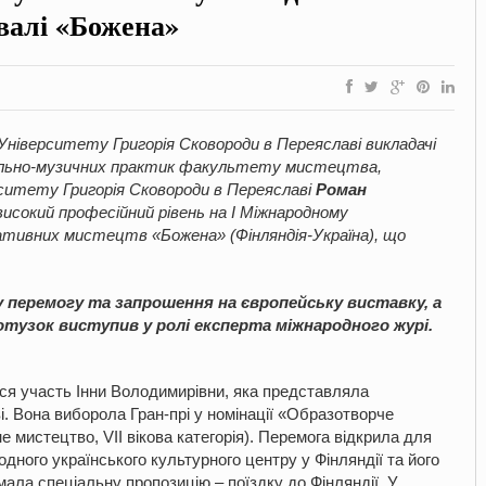
валі «Божена»
Університету Григорія Сковороди в Переяславі викладачі
уально-музичних практик факультету мистецтва,
ерситету Григорія Сковороди в Переяславі
Роман
 високий професійний рівень на І Міжнародному
тивних мистецтв «Божена» (Фінляндія-Україна), що
 перемогу та запрошення на європейську виставку, а
тузок виступив у ролі експерта міжнародного журі.
 участь Інни Володимирівни, яка представляла
і. Вона виборола Гран-прі у номінації «Образотворче
 мистецтво, VII вікова категорія). Перемога відкрила для
родного українського культурного центру у Фінляндії та його
ала спеціальну пропозицію – поїздку до Фінляндії. У