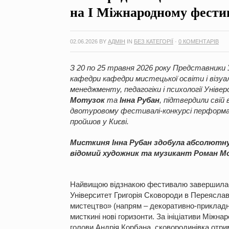
на І Міжнародному фести
02.06.2026
BY
АДМІН
IN
БЕЗ КАТЕГОРІЇ
·
0 КОМЕНТАРІВ
З 20 по 25 травня 2026 року Представники 
кафедри кафедри мистецької освіти і віз
менеджменту, педагогіки і психології Унів
Мотузок
та
Інна Рубан
, підтвердили свій
двотуровому фестивалі-конкурсі перформа
пройшов у Києві.
Мисткиня Інна Рубан здобула абсолютну
відомий художник та музикант Роман Мо
Найвищою відзнакою фестивалю завершилася
Університет Григорія Сковороди в Переяслав
мистецтво» (напрям – декоративно-прикладне
мисткині нові горизонти. За ініціативи Міжна
голови Андрія Корбана, сковородинівка отрим