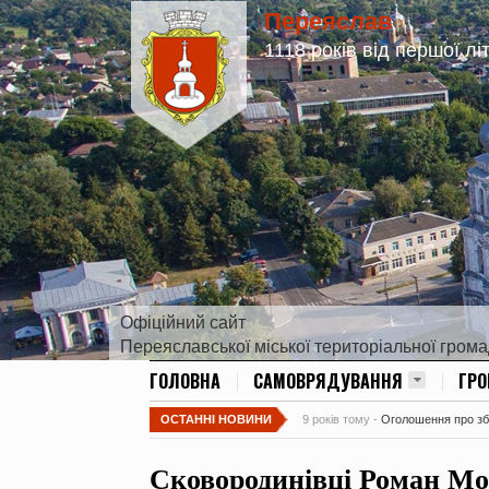
Переяслав
1118 років від першої лі
Офіційний сайт
Переяславської міської територіальної гром
ГОЛОВНА
САМОВРЯДУВАННЯ
ГР
ОСТАННІ НОВИНИ
9 років тому -
Оголошення про збір
Сковородинівці Роман Мот