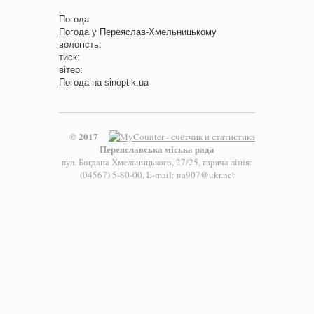
Погода
Погода у
Переяслав-Хмельницькому
вологість:
тиск:
вітер:
Погода на
sinoptik.ua
© 2017
Переяславська міська рада
вул. Богдана Хмельницького, 27/25, гаряча лінія:
(04567) 5-80-00, E-mail: ua907@ukr.net