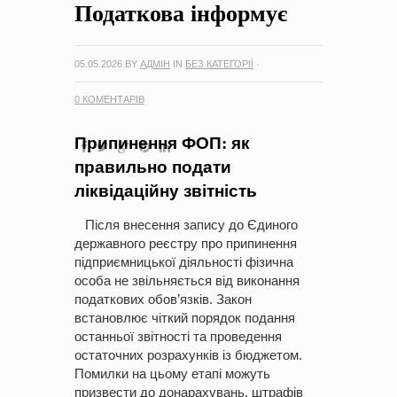
Податкова інформує
на період 2018 – 2020 роки Оголошення про збір ідей
проектів
-
0 Коментарів
05.05.2026
BY
АДМІН
IN
БЕЗ КАТЕГОРІЇ
·
0 КОМЕНТАРІВ
Припинення
ФОП
: як
правильно подати
ліквідаційну звітність
Після внесення запису до Єдиного
державного реєстру про припинення
підприємницької діяльності фізична
особа не звільняється від виконання
податкових обов’язків. Закон
встановлює чіткий порядок подання
останньої звітності та проведення
остаточних розрахунків із бюджетом.
Помилки на цьому етапі можуть
призвести до донарахувань, штрафів