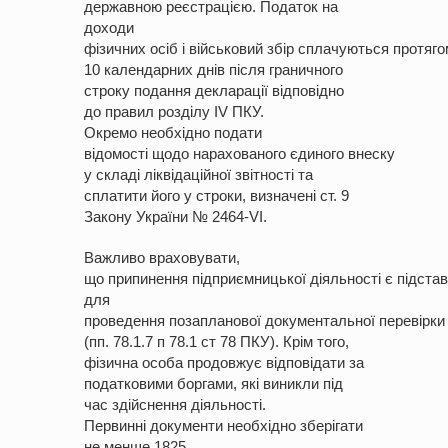
державною реєстрацією. Податок на
доходи
фізичних осіб і військовий збір сплачуються протяго
10 календарних днів після граничного
строку подання декларації відповідно
до правил розділу IV ПКУ.
Окремо необхідно подати
відомості щодо нарахованого єдиного внеску
у складі ліквідаційної звітності та
сплатити його у строки, визначені ст. 9
Закону України № 2464-VI.
Важливо враховувати,
що припинення підприємницької діяльності є підста
для
проведення позапланової документальної перевірки
(пп. 78.1.7 п 78.1 ст 78 ПКУ). Крім того,
фізична особа продовжує відповідати за
податковими боргами, які виникли під
час здійснення діяльності.
Первинні документи необхідно зберігати
не менше 1825