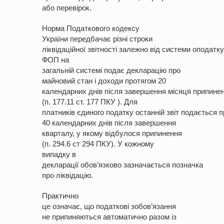
або перевірок.
Норма Податкового кодексу
України передбачає різні строки
ліквідаційної звітності залежно від системи оподатк
ФОП на
загальній системі подає декларацію про
майновий стан і доходи протягом 20
календарних днів після завершення місяця припине
(п. 177.11 ст. 177 ПКУ ). Для
платників єдиного податку останній звіт подається 
40 календарних днів після завершення
кварталу, у якому відбулося припинення
(п. 294.6 ст 294 ПКУ). У кожному
випадку в
декларації обов’язково зазначається позначка
про ліквідацію.
Практично
це означає, що податкові зобов’язання
не припиняються автоматично разом із