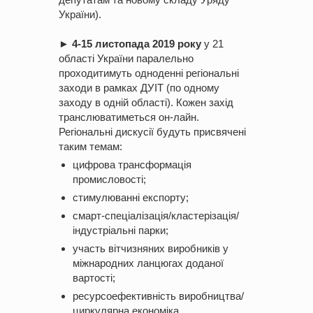
України).​
►
4-15 листопада 2019 року
у 21
області України паралельно
проходитимуть одноденні регіональні
заходи в рамках ДУІТ (по одному
заходу в одній області). Кожен захід
транслюватиметься он-лайн.
Регіональні дискусії будуть присвячені
таким темам:
цифрова трансформація
промисловості;
стимулюванні експорту;
смарт-спеціалізація/кластерізація/
індустріальні парки;
участь вітчизняних виробників у
міжнародних ланцюгах доданої
вартості;
ресурсоефективність виробництва/
циркулярна економіка.