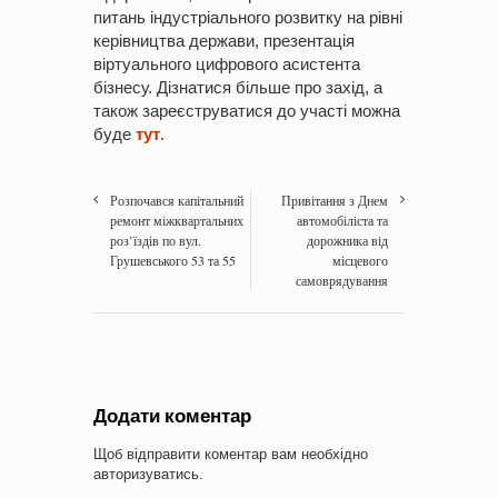
питань індустріального розвитку на рівні
керівництва держави, презентація
віртуального цифрового асистента
бізнесу. Дізнатися більше про захід, а
також зареєструватися до участі можна
буде
тут
.
Розпочався капітальний
Привітання з Днем
ремонт міжквартальних
автомобіліста та
роз’їздів по вул.
дорожника від
Грушевського 53 та 55
місцевого
самоврядування
Додати коментар
Щоб відправити коментар вам необхідно
авторизуватись
.