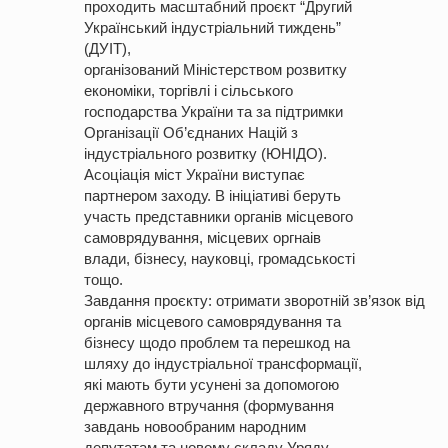
проходить масштабний проєкт “Другий
Український індустріальний тиждень”
(ДУІТ),
організований Міністерством розвитку
економіки, торгівлі і сільського
господарства України та за підтримки
Організації Об’єднаних Націй з
індустріального розвитку (ЮНІДО).
Асоціація міст України виступає
партнером заходу. В ініціативі беруть
участь представники органів місцевого
самоврядування, місцевих оргнаів
влади, бізнесу, науковці, громадськості
тощо.
Завдання проєкту: отримати зворотній зв’язок від
органів місцевого самоврядування та
бізнесу щодо проблем та перешкод на
шляху до індустріальної трансформації,
які мають бути усунені за допомогою
державного втручання (формування
завдань новообраним народним
депутатам та новому складу Уряду