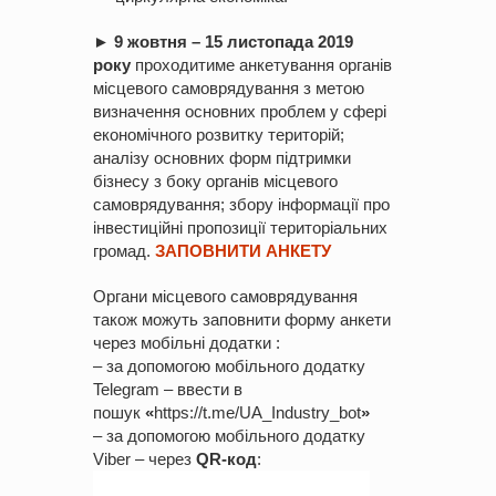
►
9 жовтня – 15 листопада 2019
року
проходитиме анкетування органів
місцевого самоврядування з метою
визначення основних проблем у сфері
економічного розвитку територій;
аналізу основних форм підтримки
бізнесу з боку органів місцевого
самоврядування; збору інформації про
інвестиційні пропозиції територіальних
громад.
ЗАПОВНИТИ АНКЕТУ
Органи місцевого самоврядування
також можуть заповнити форму анкети
через мобільні додатки :
– за допомогою мобільного додатку
Telegram – ввести в
пошук
«
https://t.me/UA_Industry_bot
»
– за допомогою мобільного додатку
Viber – через
QR-код
: