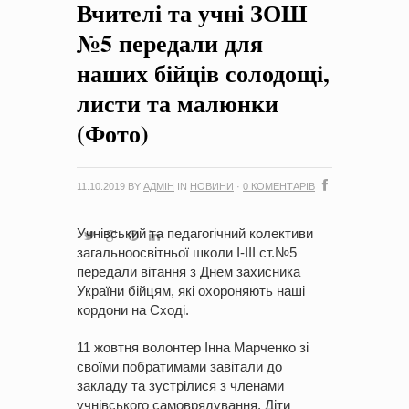
Вчителі та учні ЗОШ
на період 2018 – 2020 роки Оголошення про збір ідей
проектів
-
0 Коментарів
№5 передали для
наших бійців солодощі,
листи та малюнки
(Фото)
11.10.2019
BY
АДМІН
IN
НОВИНИ
·
0 КОМЕНТАРІВ
Учнівський та педагогічний колективи
загальноосвітньої школи І-ІІІ ст.№5
передали вітання з Днем захисника
України бійцям, які охороняють наші
кордони на Сході.
11 жовтня волонтер Інна Марченко зі
своїми побратимами завітали до
закладу та зустрілися з членами
учнівського самоврядування. Діти