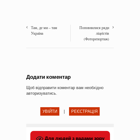
Там, де ми – там
Поповнилися ряди
Україна
ліцеїстів
(Фоторепортаж)
Додати коментар
Щоб відправити коментар вам необхідно
авторизуватись
.
УВІЙТИ
|
РЕЄСТРАЦІЯ
Для людей з вадами зору