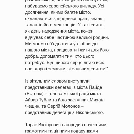
набуваємо європейського вигляду. Усі
досягнення, якими багате місто,
складаються з щоденної праці, знань і
талантів його мешканців. У такі свята,
як день народження міста, кожен
відчуває себе частиною великої родини.
Ми маємо об’єднатися у любові до
нашого міста, працювати і жити для його
добра, допомагати тим, хто цього
потребує. Від щирого серця вітаю всіх
вас, дорогі земляки, зі славним святом!”
Із вітальним словом виступили
представники делегаці з міста Пайде
(Естонія) – голова міської ради міста
Айвар Тубли та його заступник Михаїл
Фещин, та Сергій Молонов –
представник делегації з Нікольського.
Тарас Вікторович нагородив почесними
грамотами та цінними подарунками