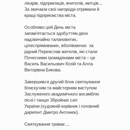
лікарів, підприємців, вчителів, митців…
За звичаєм свої нагороди отримали й
кращі підприємства міста.
Особливо цей День міста
запам’ятається здобуттям двох
надзвичайно талановитих,
цілеспрямованих, вболіваючих за
рідний Переяслав жителів, які стали
Почесними громадянами міста – це
Василь Васильович Козій та Алла
Вікторівна Бикова.
Завершився другий блок святкування
блискучим та майстерним виступом
Заслуженого академічного ансамблю
пісні і танцю Збройних сил
України (художній керівник і головний
диригент Дмитро Антонюк).
Святкування триває…