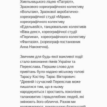
Хмельницького ліцею «Патріот»,
Зразкового хореографічного колективу
«Вольтаж», Зразкової акробатично-
хореографічної студії «Міраж»,
хореографічного колективу
«Едельвейс», танцювальних колективів
«Віва-денс», хореографічної студії
«Перлина», хореографічного колективу
«Фантазія». (хореограф-постановник
Анна Наконечна).
Звичним для будь-якої важливої події
стало виконання гімнів України та
Переяслава. Першим слово для
привітань було надано міському голові
Тарасу Костіну. Тарас Вікторович:
“Древній і сучасний Переяслав може
пишатися тим, що в ньому
народжуються і зростають покоління
талановитих і працелюбних людей, які
змінюють його обличчя. Разом ми
розвиваємося, покращуємо благоустрій,