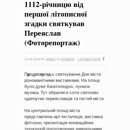
1112-річницю від
на період 2018 – 2020 роки Оголошення про збір ідей
проектів
-
0 Коментарів
першої літописної
згадки святкував
Переяслав
(Фоторепортаж)
21.09.2019
BY
АДМІН
IN
НОВИНИ
·
0 КОМЕНТАРІВ
Продовжилось святкування Дня міста
різноманітними виставками. На площі
було дуже багатолюдно, лунала
музика. Тут зібралися сотні святково
одягнутих переяславців та гостей міста
На центральній площі міста
представлена арт-інсталяція, виставка
фотозон, презентація інноваційних
технологій підготовлених навчальними