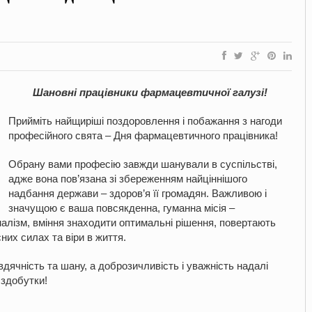
Шановні працівники фармацевтичної галузі!
Прийміть найщиріші поздоровлення і побажання з нагоди
професійного свята – Дня фармацевтичного працівника!
Обрану вами професію завжди шанували в суспільстві,
адже вона пов’язана зі збереженням найціннішого
надбання держави – здоров’я її громадян. Важливою і
значущою є ваша повсякденна, гуманна місія –
алізм, вміння знаходити оптимальні рішення, повертають
них силах та віри в життя.
дячність та шану, а доброзичливість і уважність надалі
 здобутки!