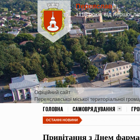
Переяслав
1118 років від першої лі
Офіційний сайт
Переяславської міської територіальної гром
ГОЛОВНА
САМОВРЯДУВАННЯ
ГР
ОСТАННІ НОВИНИ
9 років тому -
Оголошення про збір
Привітання з Днем фармац