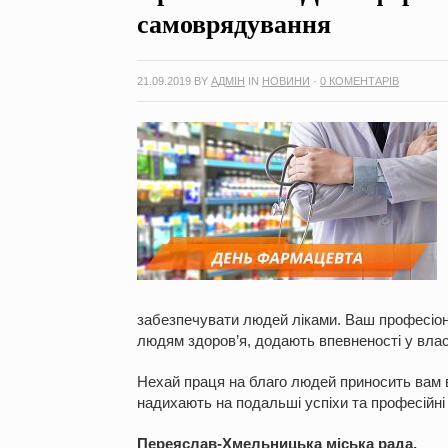
самоврядування
21.09.2019
BY
АДМІН
IN
НОВИНИ
·
0 КОМЕНТАРІВ
забезпечувати людей ліками. Ваш професіон
людям здоров’я, додають впевненості у влас
Нехай праця на благо людей приносить вам в
надихають на подальші успіхи та професійні
Переяслав-Хмельницька міська рада,