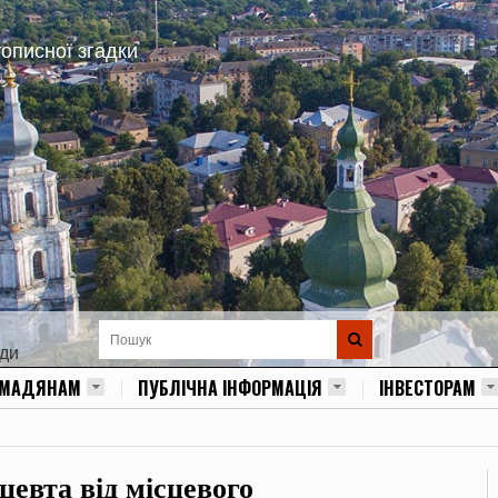
тописної згадки
ади
ОМАДЯНАМ
ПУБЛІЧНА ІНФОРМАЦІЯ
ІНВЕСТОРАМ
 ідей проектів до Плану реалізації Стратегії розвитку Київської області на період 2018 
евта від місцевого