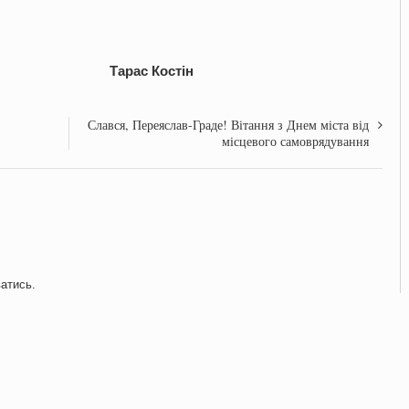
арас Костін
Слався, Переяслав-Граде! Вітання з Днем міста від
місцевого самоврядування
ватись
.